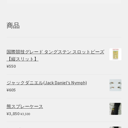
索
索
対
象:
商品
国際競技グレード タングステン スロットビーズ
【縦スリット】
¥
550
ジャックダニエル(Jack Daniel's Nymph)
¥
605
熊スプレーケース
¥
3,850
¥
3,500