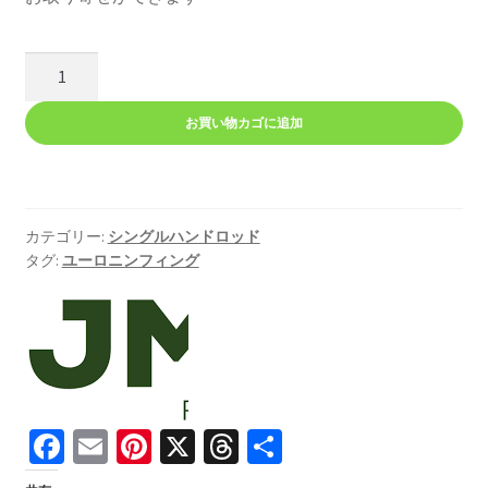
JMC
デ
ィ
お買い物カゴに追加
ス
カ
バ
リ
カテゴリー:
シングルハンドロッド
ー・
タグ:
ユーロニンフィング
ニ
ン
フ
個
Fa
E
Pi
X
T
共
ce
m
nt
hr
有