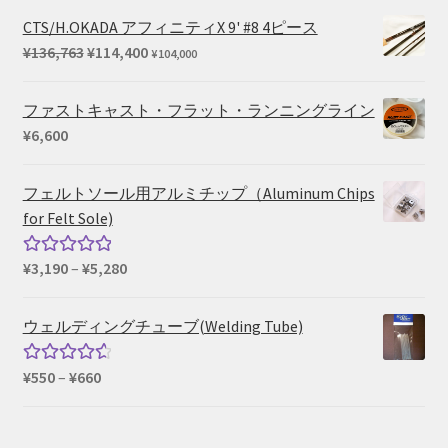
CTS/H.OKADA アフィニティX 9' #8 4ピース
元
現
¥
136,763
¥
114,400
¥
104,000
の
在
価
の
ファストキャスト・フラット・ランニングライン
格
価
¥
6,600
は
格
¥136,763
は
フェルトソール用アルミチップ（Aluminum Chips
で
¥114,400
for Felt Sole)
し
で
た。
す。
価
¥
3,190
–
¥
5,280
5段階中
格
5.00
の評価
帯:
ウェルディングチューブ(Welding Tube)
¥3,190
–
価
¥
550
–
¥
660
5段階中
¥5,280
格
4.67
の評
帯:
価