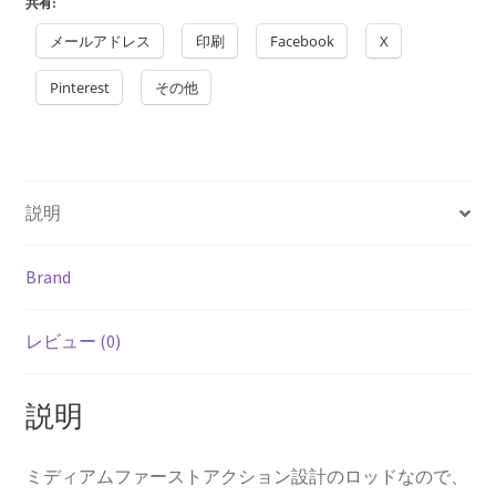
共有:
b
ai
er
ea
メールアドレス
印刷
Facebook
X
o
l
es
ds
Pinterest
o
t
その他
k
説明
Brand
レビュー (0)
説明
ミディアムファーストアクション設計のロッドなので、