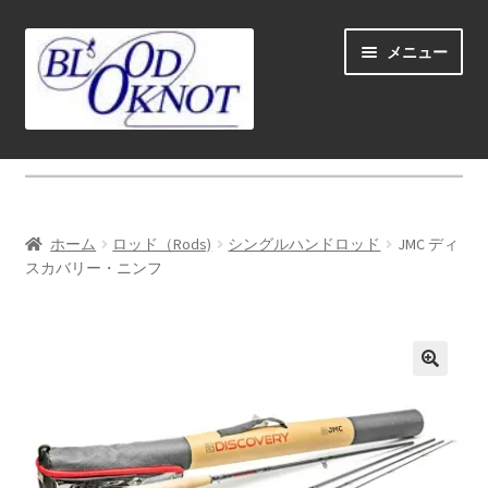
ナ
コ
メニュー
ビ
ン
ゲ
テ
ー
ン
シ
ツ
ホーム
ョ
へ
ン
ス
Fly fishing guide (for coustmers abroad)
へ
キ
ホーム
ロッド（Rods)
シングルハンドロッド
JMC ディ
ス
ッ
サ
スカバリー・ニンフ
ショップ
キ
プ
ブ
ッ
メ
サ
学ぶ(Learn)
プ
ニ
ブ
ュ
メ
サ
個人レッスン＆ガイド(Lesson & Guide)
ー
ニ
ブ
を
ュ
メ
サ
イベント
展
ー
ニ
ブ
開