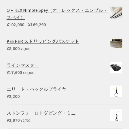
O－REX Nimble Spey（オーレックス・ニンブル・
スペイ）
価
¥
102,080
–
¥
169,290
格
帯:
KEEPER ストリッピングバスケット
¥102,080
¥
8,800
¥
8,000
–
¥169,290
ラインマスター
¥
17,600
¥
16,000
エリート・ハックルプライヤー
¥
2,200
ストンフォ ロトダビング・ミニ
¥
2,970
¥
2,700