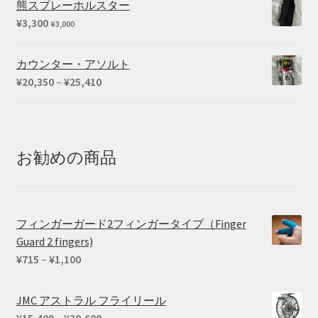
熊スプレーホルスター
¥
3,300
¥
3,000
カウンター・アソルト
価
¥
20,350
–
¥
25,410
格
帯:
¥20,350
–
お勧めの商品
¥25,410
フィンガーガード2フィンガータイプ（Finger
Guard 2 fingers)
価
¥
715
–
¥
1,100
格
帯:
JMC アストラル フライリール
¥715
価
¥
15,400
–
¥
39,600