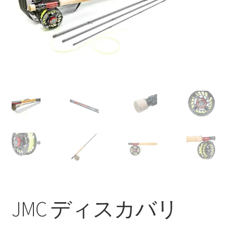
を
ュ
メ
お問い合わせ(Contact)
展
ー
ニ
開
を
ュ
特定商取引法に関わる表示
展
ー
開
を
広告の配信について
展
開
ブログ
マイアカウント
JMC ディスカバリ