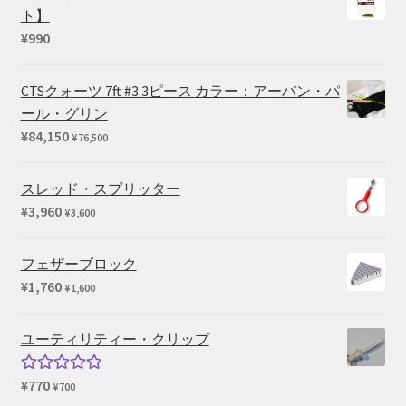
¥35,420
ト】
–
¥
990
¥45,100
CTSクォーツ 7ft #3 3ピース カラー：アーバン・パ
ール・グリン
¥
84,150
¥
76,500
スレッド・スプリッター
¥
3,960
¥
3,600
フェザーブロック
¥
1,760
¥
1,600
ユーティリティー・クリップ
¥
770
5段階中
¥
700
5.00
の評価