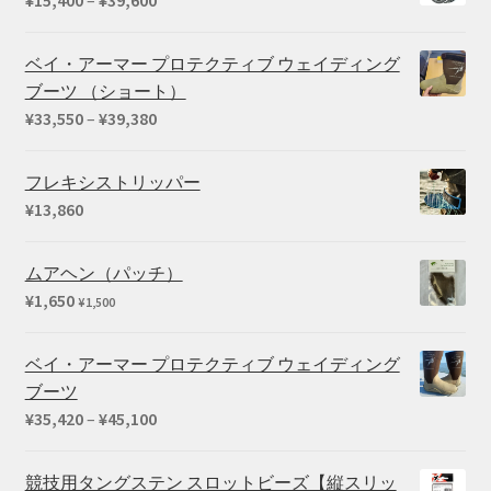
–
格
¥1,100
帯:
ベイ・アーマー プロテクティブ ウェイディング
¥15,400
ブーツ （ショート）
–
価
¥
33,550
–
¥
39,380
¥39,600
格
帯:
フレキシストリッパー
¥33,550
¥
13,860
–
¥39,380
ムアヘン（パッチ）
¥
1,650
¥
1,500
ベイ・アーマー プロテクティブ ウェイディング
ブーツ
価
¥
35,420
–
¥
45,100
格
帯:
競技用タングステン スロットビーズ【縦スリッ