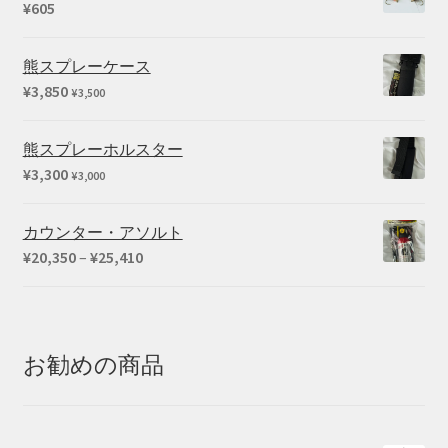
¥
605
熊スプレーケース
¥
3,850
¥
3,500
熊スプレーホルスター
¥
3,300
¥
3,000
カウンター・アソルト
価
¥
20,350
–
¥
25,410
格
帯:
¥20,350
–
お勧めの商品
¥25,410