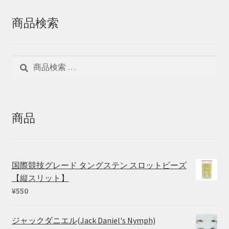
商品検索
検
検
索
索
対
象:
商品
国際競技グレード タングステン スロットビーズ
【縦スリット】
¥
550
ジャックダニエル(Jack Daniel's Nymph)