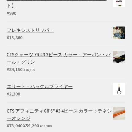
ト】
¥
990
フレキシストリッパー
¥
13,860
CTSクォーツ 7ft #3 3ピース カラー：アーバン・パ
ール・グリン
¥
84,150
¥
76,500
エリート・ハックルプライヤー
¥
2,200
CTS アフィニティX 8'6" #3 4ピース カラー：テネシ
ーオレンジ
元
現
¥
73,040
¥
59,290
¥
53,900