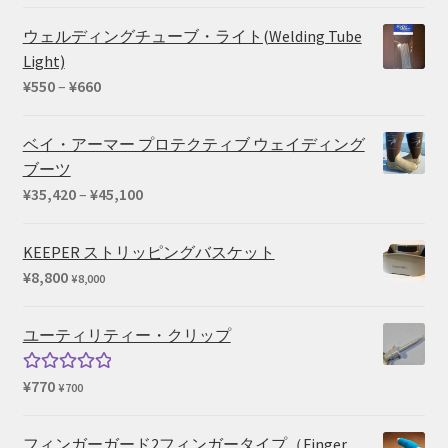
の
在
価
の
ウェルディングチューブ・ライト(Welding Tube
格
価
Light)
は
格
価
¥
550
–
¥
660
¥73,040
は
格
で
¥59,290
帯:
ベイ・アーマー プロテクティブ ウェイディング
し
で
¥550
ブーツ
た。
す。
–
価
¥
35,420
–
¥
45,100
¥660
格
帯:
KEEPER ストリッピングバスケット
¥35,420
¥
8,800
¥
8,000
–
¥45,100
ユーティリティー・クリップ
¥
770
5段階中
¥
700
5.00
の評価
フィンガーガード2フィンガータイプ（Finger