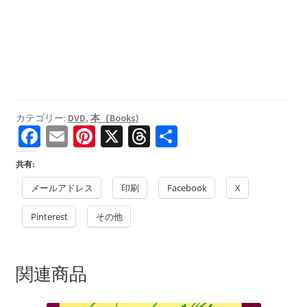
カテゴリー:
DVD
,
本（Books)
Fa
E
Pi
X
T
共
ce
m
nt
hr
有
共有:
b
ai
er
ea
メールアドレス
印刷
Facebook
X
o
l
es
ds
Pinterest
o
t
その他
k
関連商品