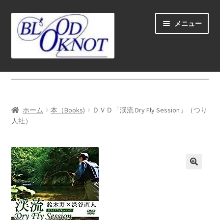
ナ
コ
メニュー
ビ
ン
ゲ
テ
ー
ン
シ
ツ
ホーム
ョ
へ
ン
ス
Fly fishing guide (for coustmers abroad)
へ
キ
ホーム
本（Books)
ＤＶＤ「渓流 Dry Fly Session」（つり
ス
ッ
サ
人社）
ショップ
キ
プ
ブ
ッ
メ
サ
学ぶ(Learn)
プ
ニ
ブ
ュ
メ
サ
個人レッスン＆ガイド(Lesson & Guide)
ー
ニ
ブ
を
ュ
メ
サ
イベント
展
ー
ニ
ブ
開