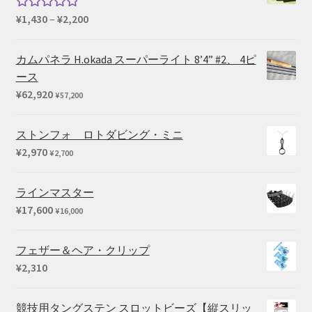
価
¥
1,430
–
¥
2,200
5段階中
格
5.00
の評価
帯:
カムパネラ H.okada スーパーライト 8’4” #2、 4ピ
¥1,430
ース
–
¥
62,920
¥
57,200
¥2,200
ストンフォ ロトダビング・ミニ
¥
2,970
¥
2,700
ラインマスター
¥
17,600
¥
16,000
フェザー＆ヘア・クリップ
¥
2,310
競技用タングステン スロットビーズ【縦スリッ