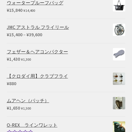
ウォータープルーフバッグ
¥
15,840
¥
14,400
JMC アストラル フライリール
価
¥
15,400
–
¥
39,600
格
帯:
フェザー＆ヘアコンパクター
¥15,400
¥
1,430
¥
1,300
–
¥39,600
【クロダイ用】クラブフライ
¥
880
ムアヘン（パッチ）
¥
1,650
¥
1,500
O-REX ラインワレット