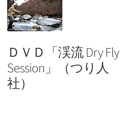
を
ュ
メ
お問い合わせ(Contact)
展
ー
ニ
開
を
ュ
特定商取引法に関わる表示
展
ー
開
を
広告の配信について
展
ＤＶＤ「渓流 Dry Fly
開
ブログ
Session」（つり人
マイアカウント
社）