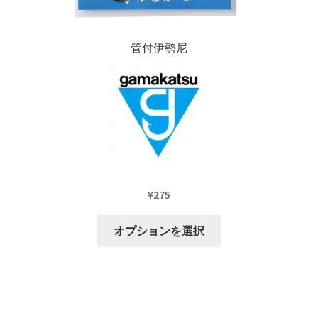
が
ま
あ
す
り
管付伊勢尼
ま
す。
オ
プ
シ
ョ
ン
は
¥
275
商
品
こ
オプションを選択
ペ
の
ー
商
ジ
品
か
に
ら
は