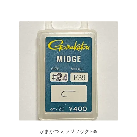
商
品
に
は
複
数
の
バ
リ
エ
ー
シ
ョ
ン
が
あ
り
がまかつ ミッジフック F39
ま