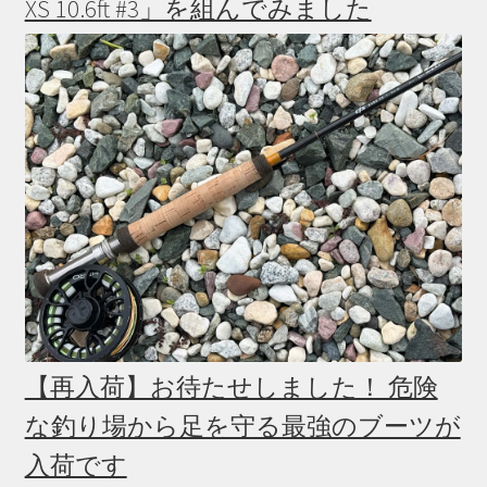
XS 10.6ft #3」を組んでみました
【再入荷】お待たせしました！ 危険
な釣り場から足を守る最強のブーツが
入荷です