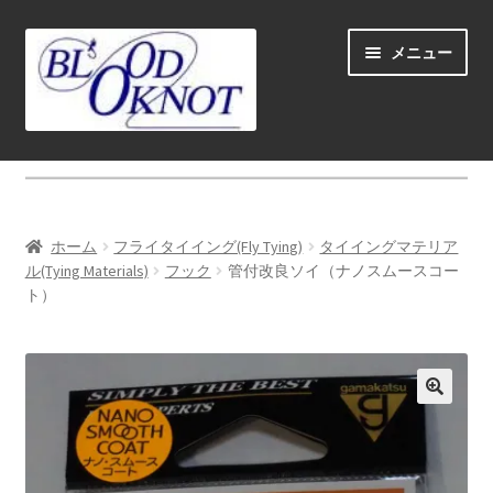
ナ
コ
メニュー
ビ
ン
ゲ
テ
ー
ン
シ
ツ
ホーム
ョ
へ
ン
ス
Fly fishing guide (for coustmers abroad)
へ
キ
ホーム
フライタイイング(Fly Tying)
タイイングマテリア
ス
ッ
サ
ル(Tying Materials)
フック
管付改良ソイ（ナノスムースコー
ショップ
キ
プ
ト）
ブ
ッ
メ
サ
学ぶ(Learn)
プ
ニ
ブ
ュ
メ
サ
個人レッスン＆ガイド(Lesson & Guide)
ー
ニ
ブ
を
ュ
メ
サ
イベント
展
ー
ニ
ブ
開