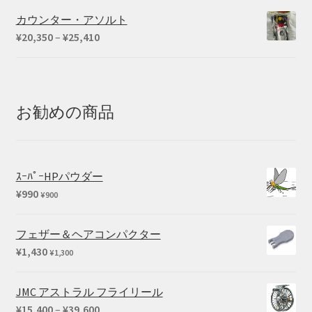
カウンター・アソルト
価
¥
20,350
–
¥
25,410
格
帯:
¥20,350
–
お勧めの商品
¥25,410
ｽｰﾊﾟｰHPパウダー
¥
990
¥
900
フェザー＆ヘアコンパクター
¥
1,430
¥
1,300
JMC アストラル フライリール
価
¥
15,400
–
¥
39,600