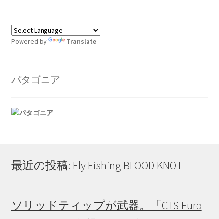
ョ
ン
は
Powered by
Translate
商
品
ペ
パタゴニア
ー
ジ
か
ら
選
択
で
最近の投稿: Fly Fishing BLOOD KNOT
き
ま
す
ソリッドティップが武器。「CTS Euro