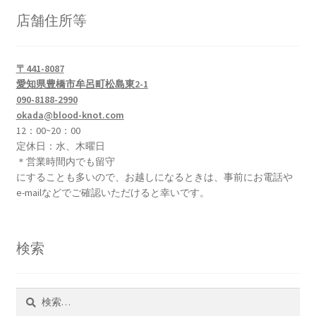
選
複
店舗住所等
択
数
で
の
き
バ
〒441-8087
ま
リ
愛知県豊橋市牟呂町松島東2-1
す
エ
090-8188-2990
okada@blood-knot.com
ー
12：00~20：00
シ
定休日：水、木曜日
ョ
＊営業時間内でも留守
ン
にすることも多いので、お越しになるときは、事前にお電話や
が
e-mailなどでご確認いただけると幸いです。
あ
り
ま
検索
す。
オ
プ
検
シ
索: