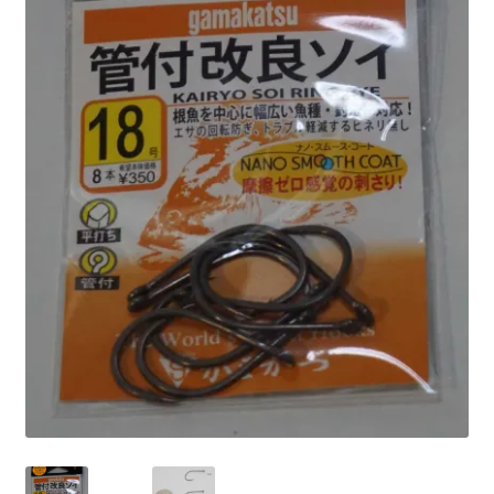
を
ュ
メ
お問い合わせ(Contact)
展
ー
ニ
開
を
ュ
特定商取引法に関わる表示
展
ー
開
を
広告の配信について
展
開
ブログ
マイアカウント