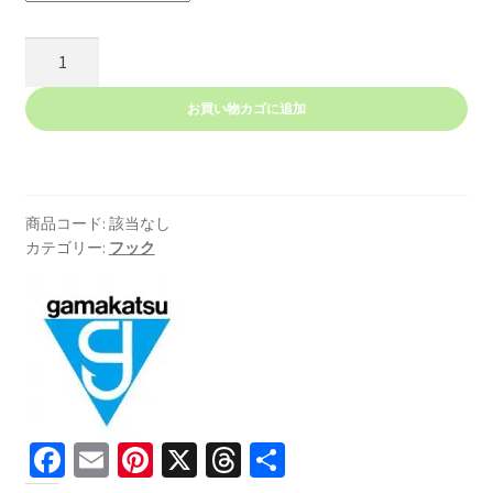
管
付
改
お買い物カゴに追加
良
ソ
イ
（ナ
商品コード:
該当なし
ノ
カテゴリー:
フック
ス
ム
ー
ス
コ
ー
ト）
Fa
E
Pi
X
T
共
個