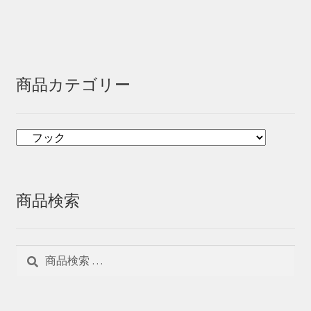
商品カテゴリー
商品検索
検
検
索
索
対
象: