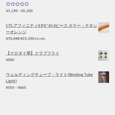
–
¥1,100
価
¥
3,190
–
¥
5,280
5段階中
格
5.00
の評価
帯:
CTS アフィニティX 8'6" #3 4ピース カラー：テネシ
¥3,190
ーオレンジ
–
元
現
¥
73,040
¥
59,290
¥
53,900
¥5,280
の
在
価
の
【クロダイ用】クラブフライ
格
価
¥
880
は
格
¥73,040
は
ウェルディングチューブ・ライト(Welding Tube
で
¥59,290
Light)
し
で
価
¥
550
–
¥
660
た。
す。
格
帯:
¥550
–