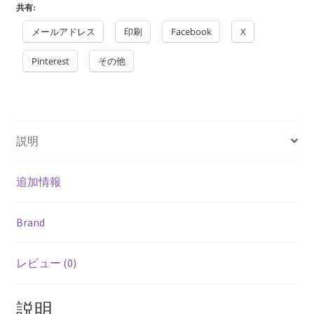
ce
m
nt
hr
有
共有:
b
ai
er
ea
メールアドレス
印刷
Facebook
X
o
l
es
ds
Pinterest
o
t
その他
k
説明
追加情報
Brand
レビュー (0)
説明