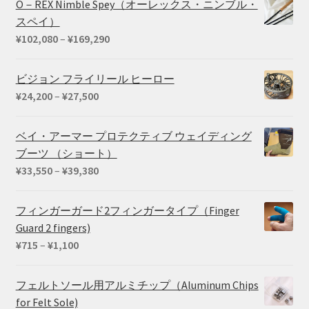
O－REX Nimble Spey（オーレックス・ニンブル・
スペイ）
価
¥
102,080
–
¥
169,290
格
帯:
ビジョン フライリール ヒーロー
¥102,080
価
¥
24,200
–
¥
27,500
–
格
¥169,290
帯:
ベイ・アーマー プロテクティブ ウェイディング
¥24,200
ブーツ （ショート）
–
価
¥
33,550
–
¥
39,380
¥27,500
格
帯:
フィンガーガード2フィンガータイプ（Finger
¥33,550
Guard 2 fingers)
–
価
¥
715
–
¥
1,100
¥39,380
格
帯:
フェルトソール用アルミチップ（Aluminum Chips
¥715
for Felt Sole)