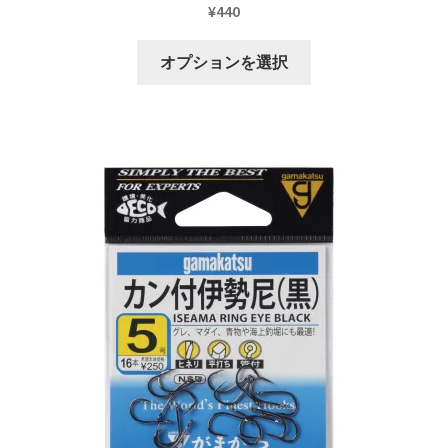
¥
440
す。
オ
こ
オプションを選択
プ
の
シ
商
ョ
品
ン
に
は
は
商
複
品
数
ペ
の
ー
バ
ジ
リ
か
エ
ら
ー
選
シ
択
ョ
で
ン
き