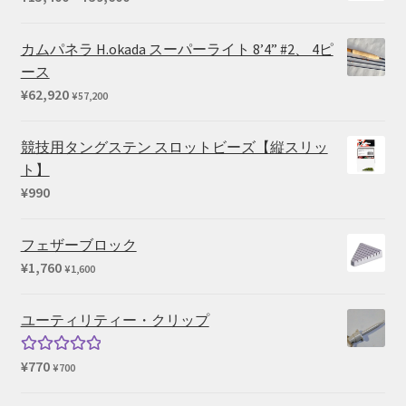
格
帯:
カムパネラ H.okada スーパーライト 8’4” #2、 4ピ
¥15,400
ース
–
¥
62,920
¥
57,200
¥39,600
競技用タングステン スロットビーズ【縦スリッ
ト】
¥
990
フェザーブロック
¥
1,760
¥
1,600
ユーティリティー・クリップ
¥
770
5段階中
¥
700
5.00
の評価