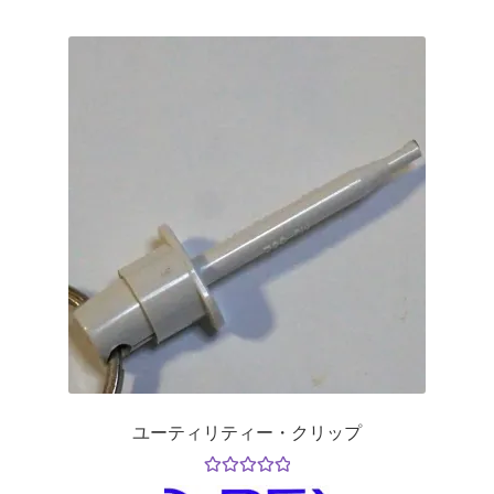
品
か
に
ら
は
選
複
択
数
で
の
き
バ
ま
リ
す
エ
ー
シ
ョ
ン
が
あ
り
ユーティリティー・クリップ
ま
す。
5段階中