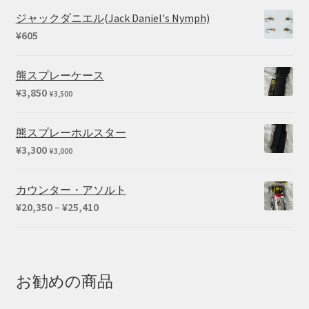
ジャックダニエル(Jack Daniel's Nymph)
¥
605
熊スプレーケース
¥
3,850
¥
3,500
熊スプレーホルスター
¥
3,300
¥
3,000
カウンター・アソルト
価
¥
20,350
–
¥
25,410
格
帯:
¥20,350
–
お勧めの商品
¥25,410