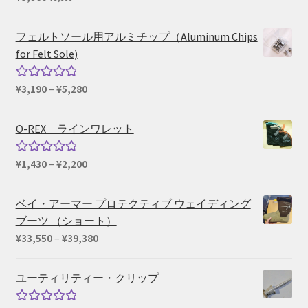
–
¥660
フェルトソール用アルミチップ（Aluminum Chips
for Felt Sole)
価
¥
3,190
–
¥
5,280
5段階中
格
5.00
の評価
帯:
O-REX ラインワレット
¥3,190
–
価
¥
1,430
–
¥
2,200
5段階中
¥5,280
格
5.00
の評価
帯:
ベイ・アーマー プロテクティブ ウェイディング
¥1,430
ブーツ （ショート）
–
価
¥
33,550
–
¥
39,380
¥2,200
格
帯:
ユーティリティー・クリップ
¥33,550
–