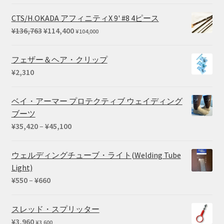
CTS/H.OKADA アフィニティX 9' #8 4ピース
元
現
¥
136,763
¥
114,400
¥
104,000
の
在
価
の
フェザー＆ヘア・クリップ
格
価
¥
2,310
は
格
¥136,763
は
ベイ・アーマー プロテクティブ ウェイディング
で
¥114,400
ブーツ
し
で
価
¥
35,420
–
¥
45,100
た。
す。
格
帯:
ウェルディングチューブ・ライト(Welding Tube
¥35,420
Light)
–
価
¥
550
–
¥
660
¥45,100
格
帯:
スレッド・スプリッター
¥550
¥
3,960
¥
3,600