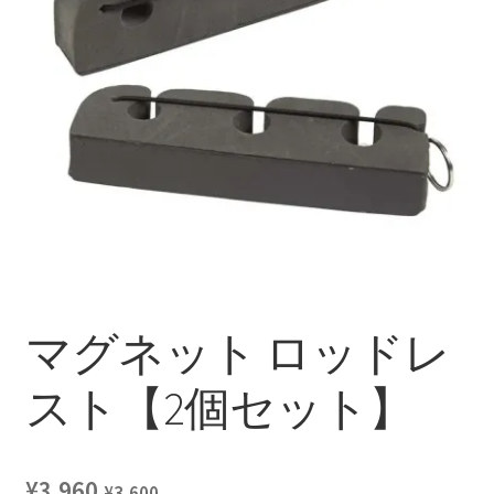
を
ュ
メ
お問い合わせ(Contact)
展
ー
ニ
開
を
ュ
特定商取引法に関わる表示
展
ー
開
を
広告の配信について
展
開
ブログ
マイアカウント
マグネット ロッドレ
スト【2個セット】
¥
3,960
¥
3,600