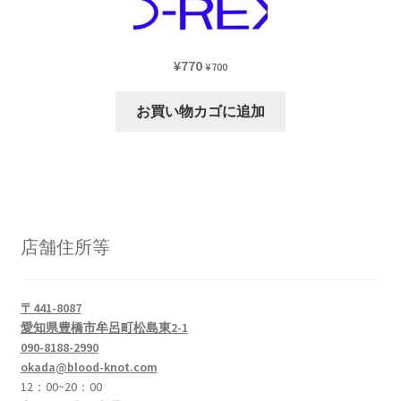
オ
5.00
の評価
プ
シ
¥
770
¥
700
ョ
ン
お買い物カゴに追加
は
商
品
ペ
ー
ジ
店舗住所等
か
ら
選
〒441-8087
択
愛知県豊橋市牟呂町松島東2-1
で
090-8188-2990
き
okada@blood-knot.com
ま
12：00~20：00