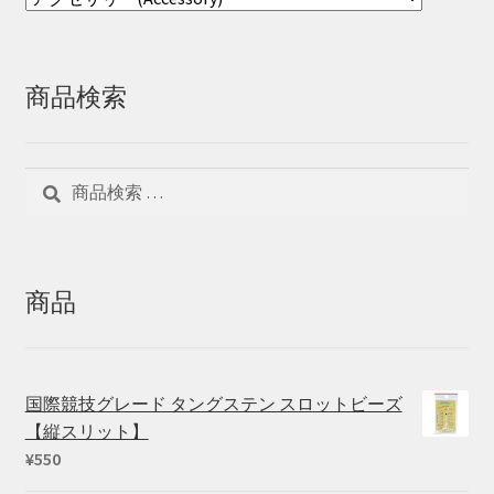
商品検索
検
検
索
索
対
象:
商品
国際競技グレード タングステン スロットビーズ
【縦スリット】
¥
550