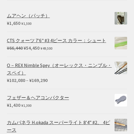
ムアヘン（パッチ）
¥
1,650
¥
1,500
CTS クォーツ 7'6" #3 4ピース カラー：シュート
元
現
¥
66,440
¥
54,450
¥
49,500
の
在
価
の
O－REX Nimble Spey（オーレックス・ニンブル・
格
価
スペイ）
は
格
価
¥
102,080
–
¥
169,290
¥66,440
は
格
で
¥54,450
帯:
フェザー＆ヘアコンパクター
し
で
¥102,080
¥
1,430
¥
1,300
た。
す。
–
¥169,290
カムパネラ H.okada スーパーライト 8’4” #2、 4ピ
ース