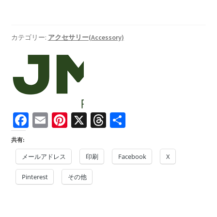
ト
ロ
ッ
カテゴリー:
アクセサリー(Accessory)
ド
レ
ス
ト
【2
個
Fa
E
Pi
X
T
共
セ
ッ
ce
m
nt
hr
有
共有:
ト】
b
ai
er
ea
個
メールアドレス
印刷
Facebook
X
o
l
es
ds
Pinterest
o
t
その他
k