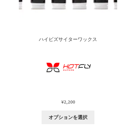
ョ
ン
が
あ
り
ハイビズサイターワックス
ま
す。
オ
プ
シ
ョ
ン
は
¥
2,200
商
品
こ
オプションを選択
ペ
の
ー
商
ジ