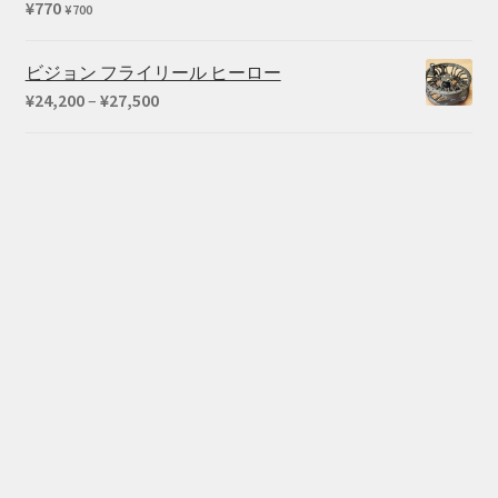
¥
770
5段階中
¥
700
¥39,380
5.00
の評価
ビジョン フライリール ヒーロー
価
¥
24,200
–
¥
27,500
格
帯:
¥24,200
–
¥27,500