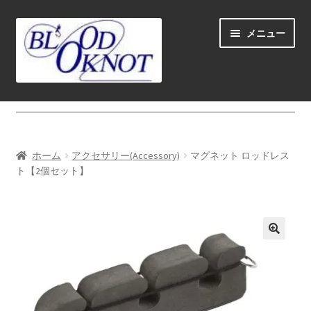
ナ
コ
メニュー
ビ
ン
ゲ
テ
ー
ン
シ
ツ
ホーム
ョ
へ
ン
ス
Fly fishing guide (for coustmers abroad)
へ
キ
ホーム
アクセサリー(Accessory)
マグネット ロッドレス
ス
ッ
サ
ト【2個セット】
ショップ
キ
プ
ブ
ッ
メ
サ
学ぶ(Learn)
プ
ニ
ブ
ュ
メ
サ
個人レッスン＆ガイド(Lesson & Guide)
ー
ニ
ブ
を
ュ
メ
サ
イベント
展
ー
ニ
ブ
開