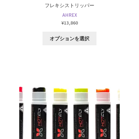
フレキシストリッパー
AHREX
¥
13,860
こ
オプションを選択
の
商
品
に
は
複
数
の
バ
リ
エ
ー
シ