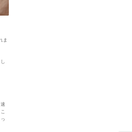
れま
てし
ま
、速
るこ
しっ