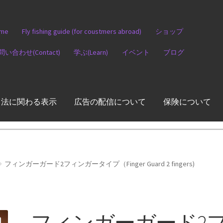
me
Fly fishing guide (for coustmers abroad)
ショップ
問い合わせ(Contact)
学ぶ(Learn)
イベント
ブログ
引法に関わる表示
広告の配信について
保険について
フィンガーガード2フィンガータイプ（Finger Guard 2 fingers)
フィンガーガード2