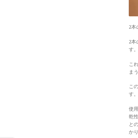
2
2
す
こ
ま
こ
す
使
乾
と
か