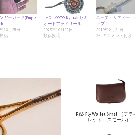
ンガーガード(Finger
JMC – YOTO Nymph セミ
ユーティリティー・
d)
オートフライリール
ップ
4年10月25日
2025年10月22日
2019年2月21日
投稿
類似投稿
2件のコメント付き
R&S Fly Wallet Small（フ
レット スモール）