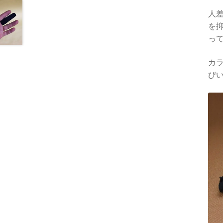
人
を
っ
カ
び