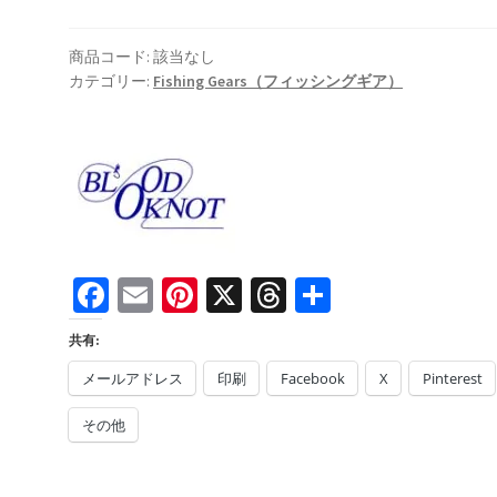
ガ
ー
商品コード:
該当なし
ガ
カテゴリー:
Fishing Gears（フィッシングギア）
ー
ド
2
フ
ィ
ン
ガ
Fa
E
Pi
X
T
共
ー
タ
ce
m
nt
hr
有
イ
共有:
b
ai
er
ea
プ
メールアドレス
印刷
Facebook
X
Pinterest
o
l
es
ds
（Finger
Guard
その他
o
t
2
k
fingers)