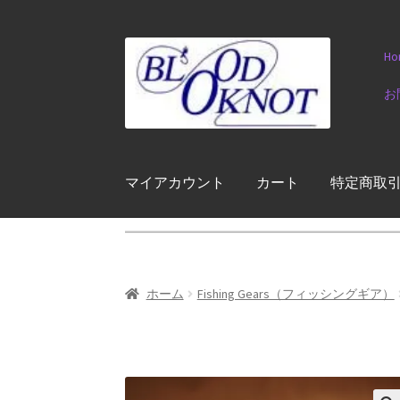
ナ
コ
Ho
ビ
ン
ゲ
テ
お
ー
ン
シ
ツ
ョ
へ
ン
ス
マイアカウント
カート
特定商取
へ
キ
ス
ッ
キ
プ
ッ
プ
ホーム
Fishing Gears（フィッシングギア）