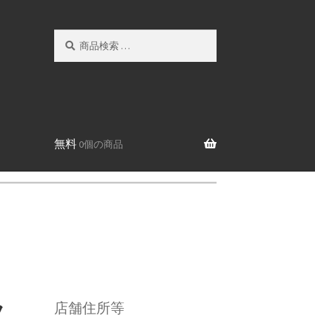
検
検
索
索
対
象:
無料
0個の商品
フ
店舗住所等