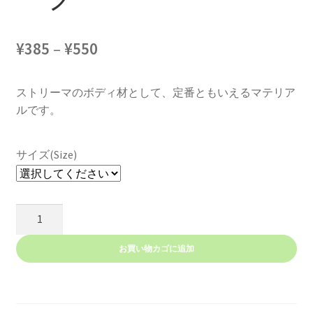
価
¥
385
–
¥
550
格
ストリーマのボディ材として、定番ともいえるマテリア
帯:
ルです。
¥385
–
サイズ(Size)
¥550
パ
ー
ル
お買い物カゴに追加
マ
イ
ラ