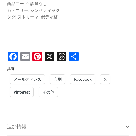
ー
商品コード:
該当なし
チ
カテゴリー:
シンセティック
ュ
タグ:
ストリーマ
,
ボディ材
ー
ブ
個
Fa
E
Pi
X
T
共
ce
m
nt
hr
有
共有:
b
ai
er
ea
メールアドレス
印刷
Facebook
X
o
l
es
ds
Pinterest
o
t
その他
k
追加情報