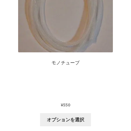
リ
で
エ
き
ー
ま
シ
す
ョ
ン
が
あ
り
モノチューブ
ま
す。
オ
プ
シ
ョ
¥
550
ン
こ
は
オプションを選択
の
商
商