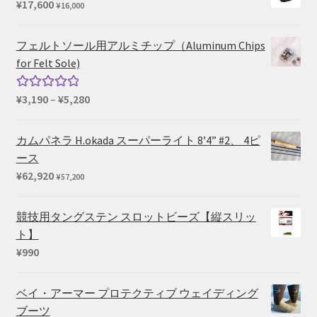
¥
17,600
¥
16,000
フェルトソール用アルミチップ（Aluminum Chips
for Felt Sole)
価
¥
3,190
–
¥
5,280
5段階中
格
5.00
の評価
帯:
カムパネラ H.okada スーパーライト 8’4” #2、 4ピ
¥3,190
ース
–
¥
62,920
¥
57,200
¥5,280
競技用タングステン スロットビーズ【縦スリッ
ト】
¥
990
ベイ・アーマー プロテクティブ ウェイディング
ブーツ