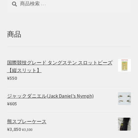
索
索
対
象:
商品
国際競技グレード タングステン スロットビーズ
【縦スリット】
¥
550
ジャックダニエル(Jack Daniel's Nymph)
¥
605
熊スプレーケース
¥
3,850
¥
3,500