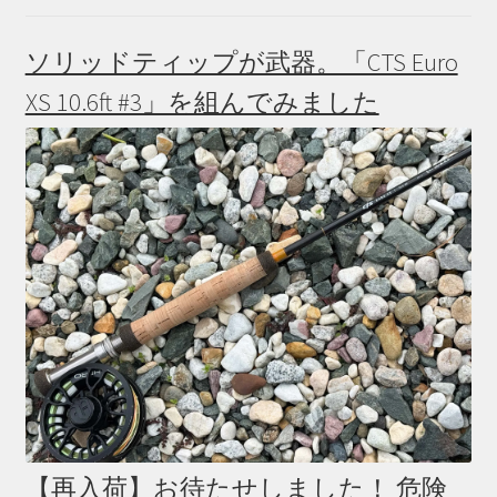
ま
す
ソリッドティップが武器。「CTS Euro
XS 10.6ft #3」を組んでみました
【再入荷】お待たせしました！ 危険