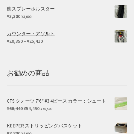
熊スプレーホルスター
¥
3,300
¥
3,000
カウンター・アソルト
価
¥
20,350
–
¥
25,410
格
帯:
¥20,350
–
お勧めの商品
¥25,410
CTS クォーツ 7'6" #3 4ピース カラー：シュート
元
現
¥
66,440
¥
54,450
¥
49,500
の
在
価
の
KEEPER ストリッピングバスケット
格
価
¥
8,800
¥
8,000