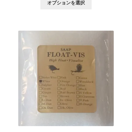
オプションを選択
の
商
品
に
は
複
数
の
バ
リ
エ
ー
シ
ョ
ン
が
あ