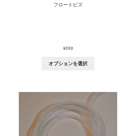
り
フロートビズ
ま
す。
オ
プ
シ
ョ
¥
550
ン
こ
は
オプションを選択
の
商
商
品
品
ペ
に
ー
は
ジ
複
か
数
ら
の
選
バ
択