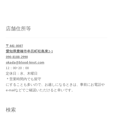
品
品
ペ
に
ー
は
ジ
複
か
店舗住所等
数
ら
の
選
バ
択
〒441-8087
リ
で
愛知県豊橋市牟呂町松島東2-1
エ
090-8188-2990
き
okada@blood-knot.com
ー
ま
12：00~20：00
シ
す
定休日：水、木曜日
ョ
＊営業時間内でも留守
ン
にすることも多いので、お越しになるときは、事前にお電話や
が
e-mailなどでご確認いただけると幸いです。
あ
り
ま
検索