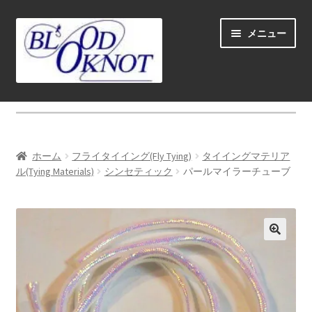
ナ
コ
メニュー
ビ
ン
ゲ
テ
ー
ン
シ
ツ
ホーム
ョ
へ
ン
ス
Fly fishing guide (for coustmers abroad)
へ
キ
ホーム
フライタイイング(Fly Tying)
タイイングマテリア
ス
ッ
サ
ル(Tying Materials)
シンセティック
パールマイラーチューブ
ショップ
キ
プ
ブ
ッ
メ
サ
学ぶ(Learn)
プ
ニ
ブ
ュ
メ
サ
個人レッスン＆ガイド(Lesson & Guide)
ー
ニ
ブ
を
ュ
メ
サ
イベント
展
ー
ニ
ブ
開