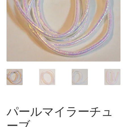
を
ュ
メ
お問い合わせ(Contact)
展
ー
ニ
開
を
ュ
特定商取引法に関わる表示
展
ー
開
を
広告の配信について
展
開
ブログ
マイアカウント
パールマイラーチュ
ーブ