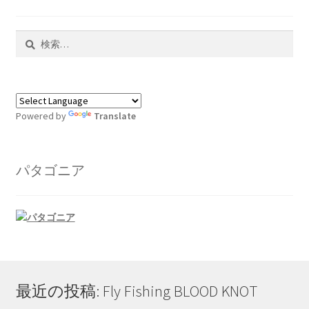
す。
オ
プ
検
シ
索:
ョ
ン
は
Powered by
Translate
商
品
ペ
パタゴニア
ー
ジ
か
ら
選
択
で
最近の投稿: Fly Fishing BLOOD KNOT
き