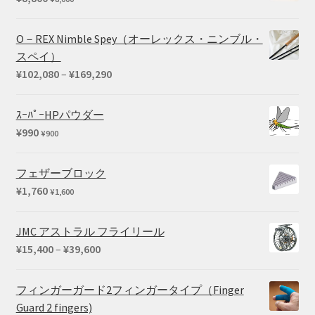
は
格
¥66,440
は
O－REX Nimble Spey（オーレックス・ニンブル・
で
¥54,450
スペイ）
し
で
価
¥
102,080
–
¥
169,290
た。
す。
格
帯:
ｽｰﾊﾟｰHPパウダー
¥102,080
¥
990
¥
900
–
¥169,290
フェザーブロック
¥
1,760
¥
1,600
JMC アストラル フライリール
価
¥
15,400
–
¥
39,600
格
帯:
フィンガーガード2フィンガータイプ（Finger
¥15,400
Guard 2 fingers)