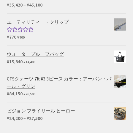
価
¥
35,420
–
¥
45,100
格
帯:
ユーティリティー・クリップ
¥35,420
–
¥
770
5段階中
¥
700
¥45,100
5.00
の評価
ウォータープルーフバッグ
¥
15,840
¥
14,400
CTSクォーツ 7ft #3 3ピース カラー：アーバン・パ
ール・グリン
¥
84,150
¥
76,500
ビジョン フライリール ヒーロー
価
¥
24,200
–
¥
27,500
格
帯: