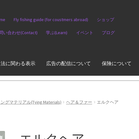
me
Fly fishing guide (for coustmers abroad)
ショップ
問い合わせ(Contact)
学ぶ(Learn)
イベント
ブログ
引法に関わる表示
広告の配信について
保険について
グマテリアル(Tying Materials)
ヘア＆ファー
エルクヘア
エルクヘア