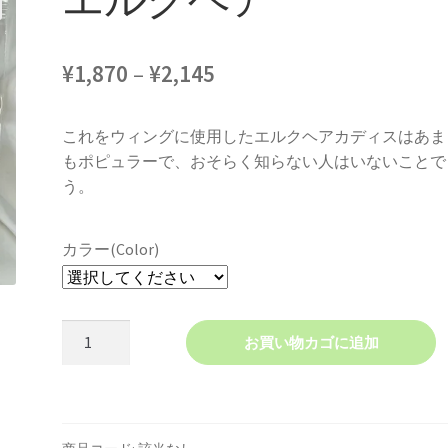
価
¥
1,870
–
¥
2,145
格
これをウィングに使用したエルクヘアカディスはあま
帯:
もポピュラーで、おそらく知らない人はいないことで
¥1,870
う。
–
¥2,145
カラー(Color)
エ
お買い物カゴに追加
ル
ク
ヘ
ア