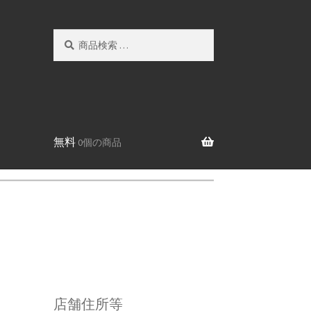
検
検
索
索
対
象:
無料
0個の商品
店舗住所等