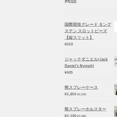
商品
か
ら
選
択
で
国際競技グレード タング
き
ステン スロットビーズ
ま
【縦スリット】
す
¥
550
ジャックダニエル(Jack
Daniel's Nymph)
¥
605
熊スプレーケース
¥
3,850
¥
3,500
熊スプレーホルスター
¥
3,300
¥
3,000