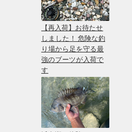
ら
選
択
で
【再入荷】お待たせ
き
ま
しました！ 危険な釣
す
り場から足を守る最
強のブーツが入荷で
す