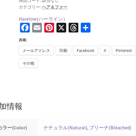
商品コード:
該当なし
個
カテゴリー:
ヘア＆ファー
Hareline(ハーライン）
Fa
E
Pi
X
T
共
ce
m
nt
hr
有
共有:
b
ai
er
ea
メールアドレス
印刷
Facebook
X
Pinterest
o
l
es
ds
その他
o
t
k
加情報
カラー(Color)
ナチュラル(Natural)
,
ブリーチ(Bleached)