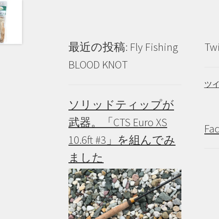
シ
ョ
ン
が
最近の投稿: Fly Fishing
Tw
あ
り
BLOOD KNOT
ま
す。
ツ
オ
ソリッドティップが
プ
シ
武器。「CTS Euro XS
ョ
Fa
ン
10.6ft #3」を組んでみ
は
ました
商
品
ペ
ー
ジ
か