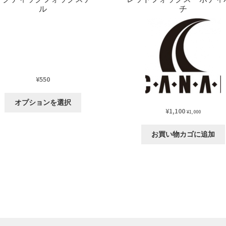
ル
チ
¥
550
こ
オプションを選択
の
¥
1,100
¥
1,000
商
品
お買い物カゴに追加
に
は
複
数
の
バ
リ
エ