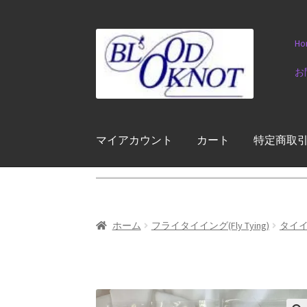
ナ
コ
Ho
ビ
ン
ゲ
テ
お
ー
ン
シ
ツ
ョ
へ
ン
ス
マイアカウント
カート
特定商取
へ
キ
ス
ッ
キ
プ
ッ
プ
ホーム
フライタイイング(Fly Tying)
タイイン