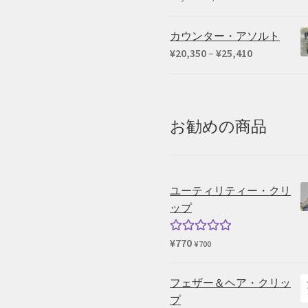
カウンター・アソルト
価
¥
20,350
–
¥
25,410
格
帯:
¥20,350
–
お勧めの商品
¥25,410
ユーティリティー・クリ
ップ
¥
770
5段階中
¥
700
5.00
の評価
フェザー＆ヘア・クリッ
プ