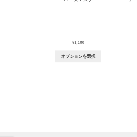
¥
1,100
こ
オプションを選択
の
商
品
に
は
複
数
の
バ
リ
エ
ー