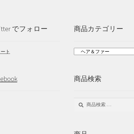
ー
シ
ョ
ン
itter でフォロー
商品カテゴリー
が
あ
り
ま
イート
す。
オ
プ
シ
cebook
商品検索
ョ
ン
は
検
検
商
品
索
索
ペ
対
ー
象:
ジ