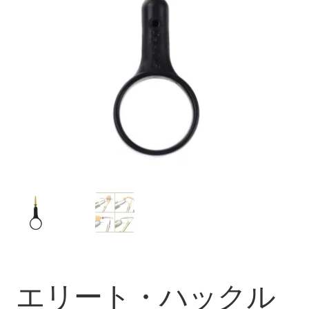
を
ュ
メ
お問い合わせ(Contact)
展
ー
ニ
開
を
ュ
特定商取引法に関わる表示
展
ー
開
を
広告の配信について
展
開
ブログ
マイアカウント
エリート・ハックル