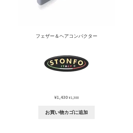
ョ
ン
が
あ
り
フェザー＆ヘアコンパクター
ま
す。
オ
プ
シ
ョ
ン
は
¥
1,430
¥
1,300
商
品
お買い物カゴに追加
ペ
ー
ジ