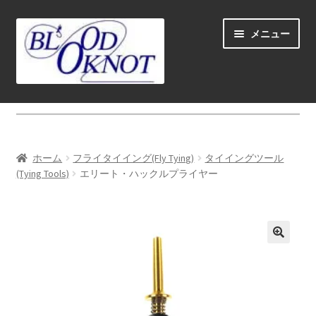
ナ
コ
メニュー
ビ
ン
ゲ
テ
ー
ン
シ
ツ
ホーム
ョ
へ
ン
ス
Fly fishing guide (for coustmers abroad)
へ
キ
ホーム
フライタイイング(Fly Tying)
タイイングツール
ス
ッ
サ
(Tying Tools)
エリート・ハックルプライヤー
ショップ
キ
プ
ブ
ッ
メ
サ
学ぶ(Learn)
プ
ニ
ブ
ュ
メ
サ
個人レッスン＆ガイド(Lesson & Guide)
ー
ニ
ブ
を
ュ
メ
サ
イベント
展
ー
ニ
ブ
開