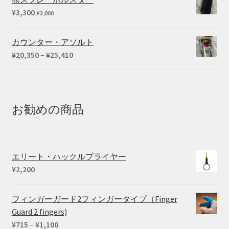
¥
3,300
¥
3,000
カウンター・アソルト
価
¥
20,350
–
¥
25,410
格
帯:
¥20,350
–
お勧めの商品
¥25,410
エリート・ハックルプライヤー
¥
2,200
フィンガーガード2フィンガータイプ（Finger
Guard 2 fingers)
価
¥
715
–
¥
1,100