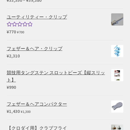
¥
33,550
–
¥
39,380
¥39,600
格
帯:
ユーティリティー・クリップ
¥33,550
–
¥
770
5段階中
¥
700
¥39,380
5.00
の評価
フェザー＆ヘア・クリップ
¥
2,310
競技用タングステン スロットビーズ【縦スリッ
ト】
¥
990
フェザー＆ヘアコンパクター
¥
1,430
¥
1,300
【クロダイ用】クラブフライ