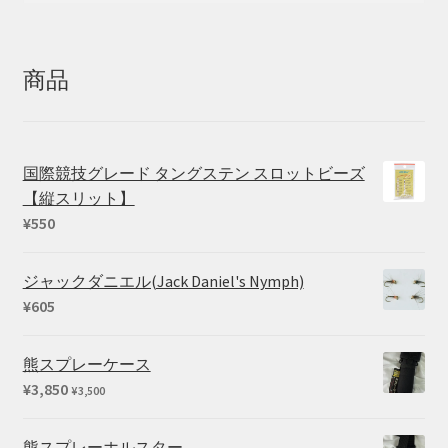
対
象:
商品
国際競技グレード タングステン スロットビーズ
【縦スリット】
¥
550
ジャックダニエル(Jack Daniel's Nymph)
¥
605
熊スプレーケース
¥
3,850
¥
3,500
熊スプレーホルスター