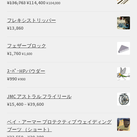
元
現
¥
136,763
¥
114,400
¥
104,000
は
格
の
在
¥73,040
は
価
の
フレキシストリッパー
で
¥59,290
格
価
¥
13,860
し
で
は
格
た。
す。
¥136,763
は
フェザーブロック
で
¥114,400
¥
1,760
¥
1,600
し
で
た。
す。
ｽｰﾊﾟｰHPパウダー
¥
990
¥
900
JMC アストラル フライリール
価
¥
15,400
–
¥
39,600
格
帯:
ベイ・アーマー プロテクティブ ウェイディング
¥15,400
ブーツ （ショート）
–
価