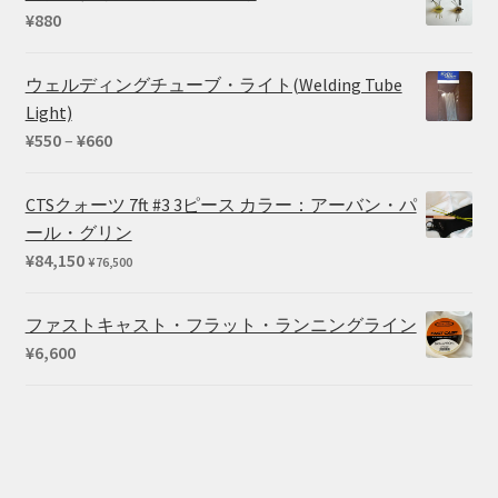
¥
880
ウェルディングチューブ・ライト(Welding Tube
Light)
価
¥
550
–
¥
660
格
帯:
CTSクォーツ 7ft #3 3ピース カラー：アーバン・パ
¥550
ール・グリン
–
¥
84,150
¥
76,500
¥660
ファストキャスト・フラット・ランニングライン
¥
6,600