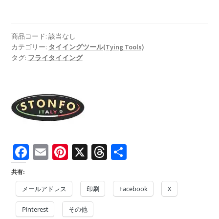
ハ
ッ
ク
商品コード:
該当なし
ル
カテゴリー:
タイイングツール(Tying Tools)
プ
タグ:
フライタイイング
ラ
イ
ヤ
ー
個
Fa
E
Pi
X
T
共
ce
m
nt
hr
有
共有:
b
ai
er
ea
メールアドレス
印刷
Facebook
X
o
l
es
ds
Pinterest
o
t
その他