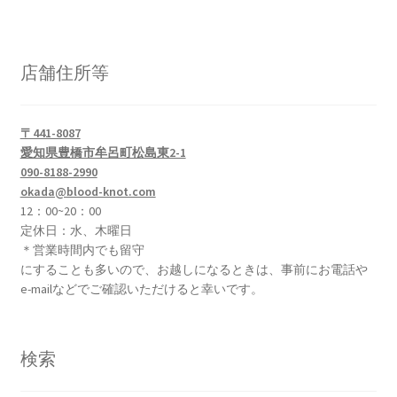
か
ら
選
店舗住所等
択
で
き
〒441-8087
ま
愛知県豊橋市牟呂町松島東2-1
す
090-8188-2990
okada@blood-knot.com
12：00~20：00
定休日：水、木曜日
＊営業時間内でも留守
にすることも多いので、お越しになるときは、事前にお電話や
e-mailなどでご確認いただけると幸いです。
検索