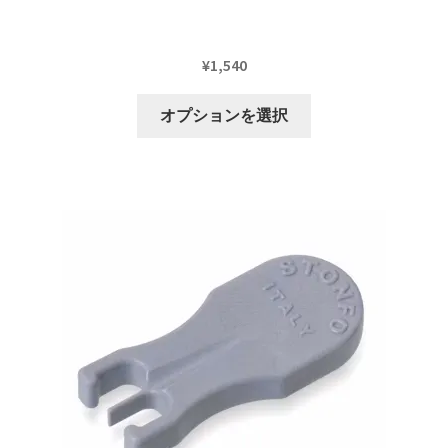
¥
1,540
こ
オプションを選択
の
商
品
に
は
複
数
の
バ
リ
エ
ー
シ