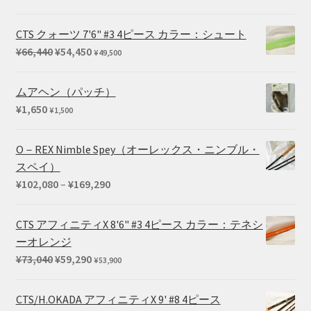
格
帯:
CTS クォーツ 7'6" #3 4ピース カラー：シュート
¥715
元
現
¥
66,440
¥
54,450
¥
49,500
–
の
在
¥1,100
価
の
ムアヘン（パッチ）
格
価
¥
1,650
¥
1,500
は
格
¥66,440
は
O－REX Nimble Spey（オーレックス・ニンブル・
で
¥54,450
スペイ）
し
で
価
¥
102,080
–
¥
169,290
た。
す。
格
帯:
CTS アフィニティX 8'6" #3 4ピース カラー：テネシ
¥102,080
ーオレンジ
–
元
現
¥
73,040
¥
59,290
¥
53,900
¥169,290
の
在
価
の
CTS/H.OKADA アフィニティX 9' #8 4ピース
格
価