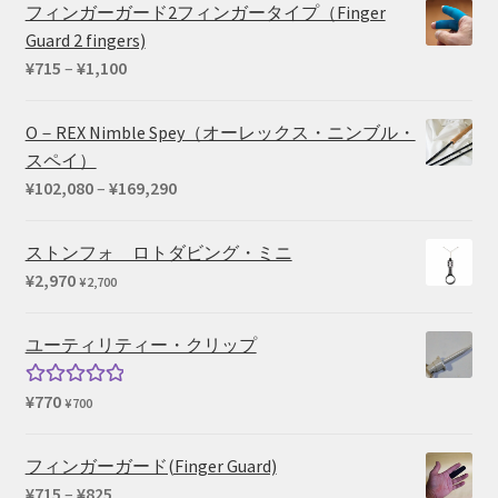
価
の
フィンガーガード2フィンガータイプ（Finger
格
価
Guard 2 fingers)
は
格
価
¥
715
–
¥
1,100
¥73,040
は
格
で
¥59,290
帯:
O－REX Nimble Spey（オーレックス・ニンブル・
し
で
¥715
スペイ）
た。
す。
–
価
¥
102,080
–
¥
169,290
¥1,100
格
帯:
ストンフォ ロトダビング・ミニ
¥102,080
¥
2,970
¥
2,700
–
¥169,290
ユーティリティー・クリップ
¥
770
5段階中
¥
700
5.00
の評価
フィンガーガード(Finger Guard)
価
¥
715
–
¥
825