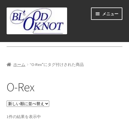
ナ
コ
メニュー
ビ
ン
ゲ
テ
ー
ン
シ
ツ
ホーム
ョ
へ
ン
ス
Fly fishing guide (for coustmers abroad)
へ
キ
ホーム
“O-Rex”にタグ付けされた商品
ス
ッ
サ
ショップ
キ
プ
ブ
O-Rex
ッ
メ
サ
学ぶ(Learn)
プ
ニ
ブ
ュ
メ
サ
個人レッスン＆ガイド(Lesson & Guide)
ー
ニ
ブ
を
ュ
メ
サ
1件の結果を表示中
イベント
展
ー
ニ
ブ
開