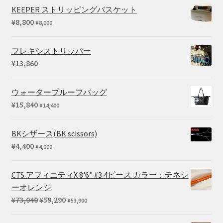
KEEPER ストリッピングバスケット
¥
8,800
¥
8,000
フレキシストリッパー
¥
13,860
ウォータープルーフバッグ
¥
15,840
¥
14,400
BKシザース(BK scissors)
¥
4,400
¥
4,000
CTS アフィニティX 8'6" #3 4ピース カラー：テネシ
ーオレンジ
元
現
¥
73,040
¥
59,290
¥
53,900
の
在