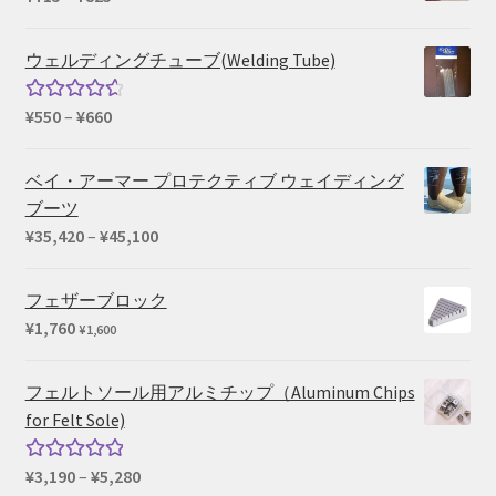
格
帯:
ウェルディングチューブ(Welding Tube)
¥715
–
価
¥
550
–
¥
660
5段階中
¥825
格
4.67
の評
帯:
価
ベイ・アーマー プロテクティブ ウェイディング
¥550
ブーツ
–
価
¥
35,420
–
¥
45,100
¥660
格
帯:
フェザーブロック
¥35,420
¥
1,760
¥
1,600
–
¥45,100
フェルトソール用アルミチップ（Aluminum Chips
for Felt Sole)
価
¥
3,190
–
¥
5,280
5段階中