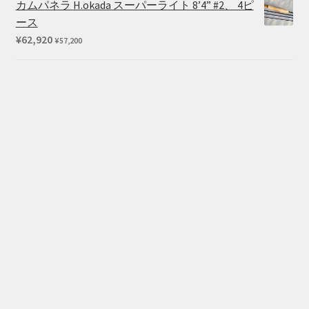
カムパネラ H.okada スーパーライト 8’4” #2、 4ピ
ース
¥
62,920
¥
57,200