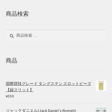
商品検索
検
検
索
索
対
象:
商品
国際競技グレード タングステン スロットビーズ
【縦スリット】
¥
550
ジャックダニエル(Jack Daniel's Nymph)