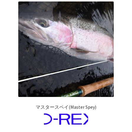
を
ュ
メ
お問い合わせ(Contact)
展
ー
ニ
開
を
ュ
特定商取引法に関わる表示
展
ー
開
を
広告の配信について
展
開
ブログ
マイアカウント
マスタースペイ(Master Spey)