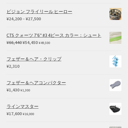
格
5.00
の評価
帯:
ビジョン フライリール ヒーロー
¥3,190
価
¥
24,200
–
¥
27,500
–
格
¥5,280
帯:
CTS クォーツ 7'6" #3 4ピース カラー：シュート
¥24,200
元
現
¥
66,440
¥
54,450
¥
49,500
–
の
在
¥27,500
価
の
フェザー＆ヘア・クリップ
格
価
¥
2,310
は
格
¥66,440
は
フェザー＆ヘアコンパクター
で
¥54,450
¥
1,430
¥
1,300
し
で
た。
す。
ラインマスター
¥
17,600
¥
16,000