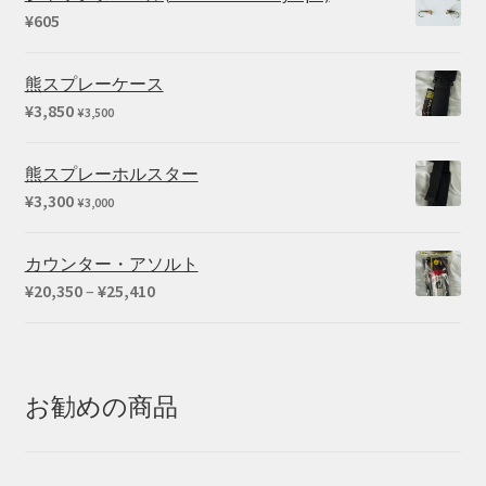
¥
605
熊スプレーケース
¥
3,850
¥
3,500
熊スプレーホルスター
¥
3,300
¥
3,000
カウンター・アソルト
価
¥
20,350
–
¥
25,410
格
帯:
¥20,350
–
お勧めの商品
¥25,410