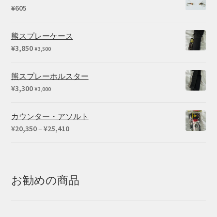
¥
605
熊スプレーケース
¥
3,850
¥
3,500
熊スプレーホルスター
¥
3,300
¥
3,000
カウンター・アソルト
価
¥
20,350
–
¥
25,410
格
帯:
¥20,350
–
お勧めの商品
¥25,410