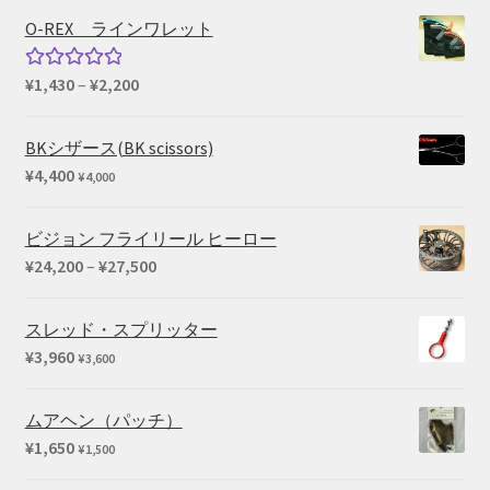
帯:
O-REX ラインワレット
¥3,190
–
価
¥
1,430
–
¥
2,200
5段階中
¥5,280
格
5.00
の評価
帯:
BKシザース(BK scissors)
¥1,430
¥
4,400
¥
4,000
–
¥2,200
ビジョン フライリール ヒーロー
価
¥
24,200
–
¥
27,500
格
帯:
スレッド・スプリッター
¥24,200
¥
3,960
¥
3,600
–
¥27,500
ムアヘン（パッチ）
¥
1,650
¥
1,500