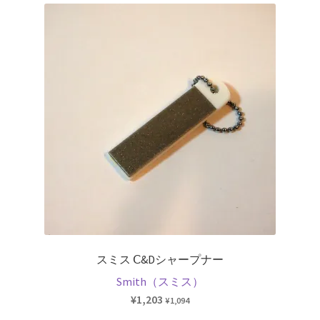
を
ュ
メ
お問い合わせ(Contact)
展
ー
ニ
開
を
ュ
特定商取引法に関わる表示
展
ー
開
を
広告の配信について
展
開
ブログ
マイアカウント
スミス Ⅽ&Dシャープナー
Smith（スミス）
¥
1,203
¥
1,094