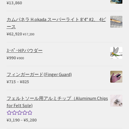
¥
13,860
カムパネラ H.okada スーパーライト 8’4” #2、 4ピ
ース
¥
62,920
¥
57,200
ｽｰﾊﾟｰHPパウダー
¥
990
¥
900
フィンガーガード(Finger Guard)
価
¥
715
–
¥
825
格
帯:
フェルトソール用アルミチップ（Aluminum Chips
¥715
for Felt Sole)
–
¥825
価
¥
3,190
–
¥
5,280
5段階中
格
5.00
の評価