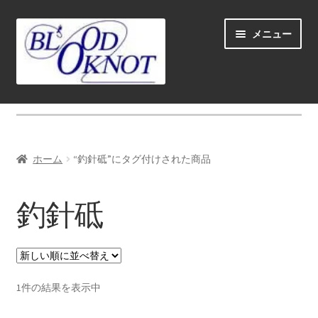
ナ
コ
メニュー
ビ
ン
ゲ
テ
ー
ン
シ
ツ
ホーム
ョ
へ
ン
ス
Fly fishing guide (for coustmers abroad)
へ
キ
ホーム
“釣針砥”にタグ付けされた商品
ス
ッ
サ
ショップ
キ
プ
ブ
釣針砥
ッ
メ
サ
学ぶ(Learn)
プ
ニ
ブ
ュ
メ
サ
個人レッスン＆ガイド(Lesson & Guide)
ー
ニ
ブ
を
ュ
メ
サ
1件の結果を表示中
イベント
展
ー
ニ
ブ
開