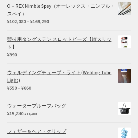
O－REX Nimble Spey（オーレックス・ニンブル・
スペイ）
価
¥
102,080
–
¥
169,290
格
帯:
競技用タングステン スロットビーズ【縦スリッ
¥102,080
ト】
–
¥
990
¥169,290
ウェルディングチューブ・ライト(Welding Tube
Light)
価
¥
550
–
¥
660
格
帯:
ウォータープルーフバッグ
¥550
¥
15,840
¥
14,400
–
¥660
フェザー＆ヘア・クリップ