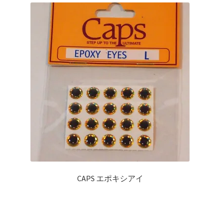
を
ュ
メ
お問い合わせ(Contact)
展
ー
ニ
開
を
ュ
特定商取引法に関わる表示
展
ー
開
を
広告の配信について
展
開
ブログ
マイアカウント
CAPS エポキシアイ