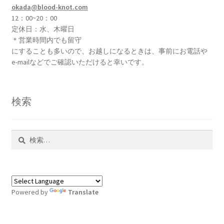
ョ
okada@blood-knot.com
ン
12：00~20：00
が
定休日：水、木曜日
あ
＊営業時間内でも留守
り
にすることも多いので、お越しになるときは、事前にお電話や
e-mailなどでご確認いただけると幸いです。
ま
す。
オ
検索
プ
シ
ョ
検
ン
索:
は
商
品
ペ
Powered by
Translate
ー
ジ