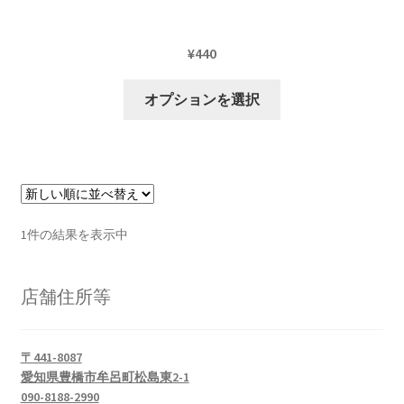
¥
440
こ
オプションを選択
の
商
品
に
は
複
1件の結果を表示中
数
の
バ
店舗住所等
リ
エ
〒441-8087
ー
愛知県豊橋市牟呂町松島東2-1
シ
090-8188-2990