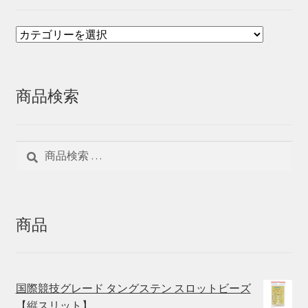
商品検索
検
検
索
索
対
象:
商品
国際競技グレード タングステン スロットビーズ
【縦スリット】