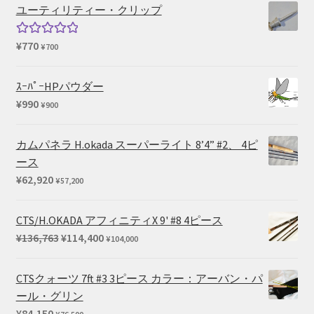
帯:
ユーティリティー・クリップ
¥1,430
–
¥
770
5段階中
¥
700
¥2,200
5.00
の評価
ｽｰﾊﾟｰHPパウダー
¥
990
¥
900
カムパネラ H.okada スーパーライト 8’4” #2、 4ピ
ース
¥
62,920
¥
57,200
CTS/H.OKADA アフィニティX 9' #8 4ピース
元
現
¥
136,763
¥
114,400
¥
104,000
の
在
価
の
CTSクォーツ 7ft #3 3ピース カラー：アーバン・パ
格
価
ール・グリン
は
格
¥
84,150