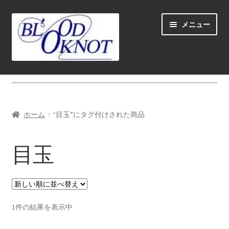
ナ
コ
メニュー
ビ
ン
ゲ
テ
ー
ン
シ
ツ
ホーム
ョ
へ
ン
ス
Fly fishing guide (for coustmers abroad)
へ
キ
ホーム
“目玉”にタグ付けされた商品
ス
ッ
サ
ショップ
キ
プ
ブ
目玉
ッ
メ
サ
学ぶ(Learn)
プ
ニ
ブ
ュ
メ
サ
個人レッスン＆ガイド(Lesson & Guide)
ー
ニ
ブ
を
ュ
メ
サ
1件の結果を表示中
イベント
展
ー
ニ
ブ
開