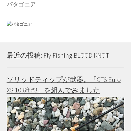
か
パタゴニア
ら
選
択
で
き
ま
す
最近の投稿: Fly Fishing BLOOD KNOT
ソリッドティップが武器。「CTS Euro
XS 10.6ft #3」を組んでみました