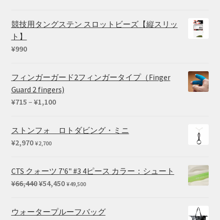
–
¥27,500
競技用タングステン スロットビーズ【縦スリッ
ト】
¥
990
フィンガーガード2フィンガータイプ（Finger
Guard 2 fingers)
価
¥
715
–
¥
1,100
格
帯:
ストンフォ ロトダビング・ミニ
¥715
¥
2,970
¥
2,700
–
¥1,100
CTS クォーツ 7'6" #3 4ピース カラー：シュート
元
現
¥
66,440
¥
54,450
¥
49,500
の
在
価
の
ウォータープルーフバッグ
格
価