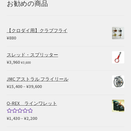
–
お勧めの商品
¥25,410
【クロダイ用】クラブフライ
¥
880
スレッド・スプリッター
¥
3,960
¥
3,600
JMC アストラル フライリール
価
¥
15,400
–
¥
39,600
格
帯:
O-REX ラインワレット
¥15,400
–
価
¥
1,430
–
¥
2,200
5段階中
¥39,600
格
5.00
の評価