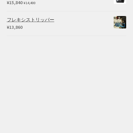
¥
15,840
¥
14,400
は
格
¥66,440
は
フレキシストリッパー
で
¥54,450
¥
13,860
し
で
た。
す。