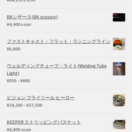
¥
76,500
¥136,763
は
で
¥114,400
BKシザース(BK scissors)
し
で
¥
4,400
¥
4,000
た。
す。
ファストキャスト・フラット・ランニングライン
¥
6,600
ウェルディングチューブ・ライト(Welding Tube
Light)
価
¥
550
–
¥
660
格
帯:
ビジョン フライリール ヒーロー
¥550
価
¥
24,200
–
¥
27,500
–
格
¥660
帯:
KEEPER ストリッピングバスケット
¥24,200
¥
8,800
¥
8,000