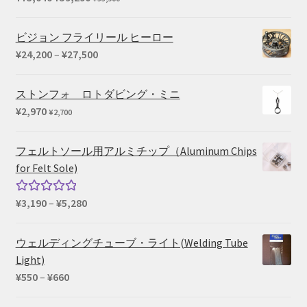
¥2,200
の
在
価
の
ビジョン フライリール ヒーロー
格
価
価
¥
24,200
–
¥
27,500
は
格
格
¥73,040
は
帯:
ストンフォ ロトダビング・ミニ
で
¥59,290
¥24,200
¥
2,970
¥
2,700
し
で
–
た。
す。
¥27,500
フェルトソール用アルミチップ（Aluminum Chips
for Felt Sole)
価
¥
3,190
–
¥
5,280
5段階中
格
5.00
の評価
帯:
ウェルディングチューブ・ライト(Welding Tube
¥3,190
Light)
–
価
¥
550
–
¥
660
¥5,280
格