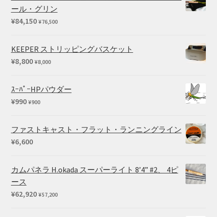
ール・グリン
¥
84,150
¥
76,500
KEEPER ストリッピングバスケット
¥
8,800
¥
8,000
ｽｰﾊﾟｰHPパウダー
¥
990
¥
900
ファストキャスト・フラット・ランニングライン
¥
6,600
カムパネラ H.okada スーパーライト 8’4” #2、 4ピ
ース
¥
62,920
¥
57,200