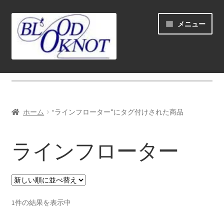
ナ
コ
メニュー
ビ
ン
ゲ
テ
ー
ン
シ
ツ
ホーム
ョ
へ
ン
ス
Fly fishing guide (for coustmers abroad)
へ
キ
ホーム
“ラインフローター”にタグ付けされた商品
ス
ッ
サ
ショップ
キ
プ
ブ
ラインフローター
ッ
メ
サ
学ぶ(Learn)
プ
ニ
ブ
ュ
メ
サ
個人レッスン＆ガイド(Lesson & Guide)
ー
ニ
ブ
を
ュ
メ
サ
1件の結果を表示中
イベント
展
ー
ニ
ブ
開