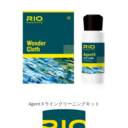
を
ュ
メ
お問い合わせ(Contact)
展
ー
ニ
開
を
ュ
特定商取引法に関わる表示
展
ー
開
を
広告の配信について
展
開
ブログ
マイアカウント
Agent X ラインクリーニングキット