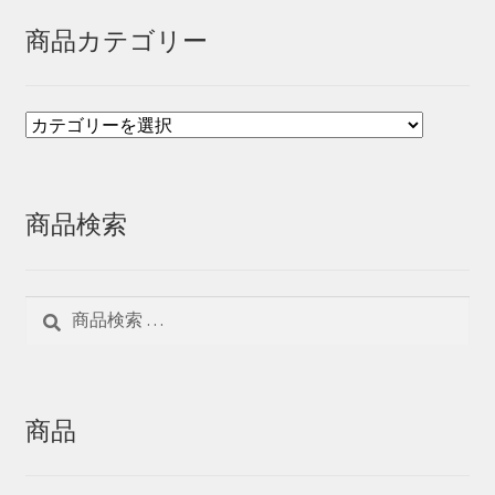
商品カテゴリー
商品検索
検
検
索
索
対
象:
商品