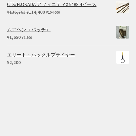
帯:
CTS/H.OKADA アフィニティX 9' #8 4ピース
¥550
元
現
¥
136,763
¥
114,400
¥
104,000
–
の
在
¥660
価
の
ムアヘン（パッチ）
格
価
¥
1,650
¥
1,500
は
格
¥136,763
は
エリート・ハックルプライヤー
で
¥114,400
¥
2,200
し
で
た。
す。