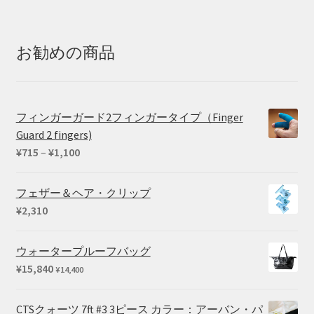
帯:
¥20,350
–
お勧めの商品
¥25,410
フィンガーガード2フィンガータイプ（Finger
Guard 2 fingers)
価
¥
715
–
¥
1,100
格
帯:
フェザー＆ヘア・クリップ
¥715
¥
2,310
–
¥1,100
ウォータープルーフバッグ
¥
15,840
¥
14,400
CTSクォーツ 7ft #3 3ピース カラー：アーバン・パ