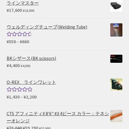
ラインマスター
¥
17,600
¥
16,000
ウェルディングチューブ(Welding Tube)
価
¥
550
–
¥
660
5段階中
格
4.67
の評
帯:
価
BKシザース(BK scissors)
¥550
¥
4,400
¥
4,000
–
¥660
O-REX ラインワレット
価
¥
1,430
–
¥
2,200
5段階中
格
5.00
の評価
帯:
CTS アフィニティX 8'6" #3 4ピース カラー：テネシ
¥1,430
ーオレンジ
–
元
現
¥
73,040
¥
59,290
¥
53,900