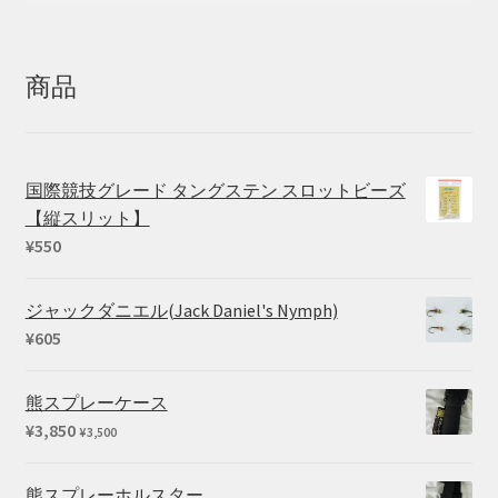
対
象:
商品
国際競技グレード タングステン スロットビーズ
【縦スリット】
¥
550
ジャックダニエル(Jack Daniel's Nymph)
¥
605
熊スプレーケース
¥
3,850
¥
3,500
熊スプレーホルスター