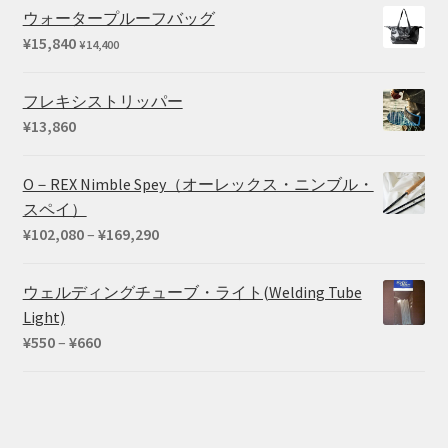
¥73,040
は
ウォータープルーフバッグ
で
¥59,290
¥
15,840
¥
14,400
し
で
た。
す。
フレキシストリッパー
¥
13,860
O－REX Nimble Spey（オーレックス・ニンブル・
スペイ）
価
¥
102,080
–
¥
169,290
格
帯:
ウェルディングチューブ・ライト(Welding Tube
¥102,080
Light)
–
価
¥
550
–
¥
660
¥169,290
格
帯:
¥550
–