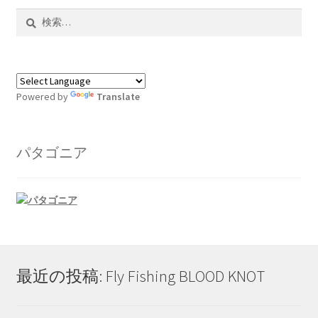
ョ
検
ン
索:
は
商
品
ペ
Powered by
Translate
ー
ジ
か
パタゴニア
ら
選
択
で
き
ま
す
最近の投稿: Fly Fishing BLOOD KNOT