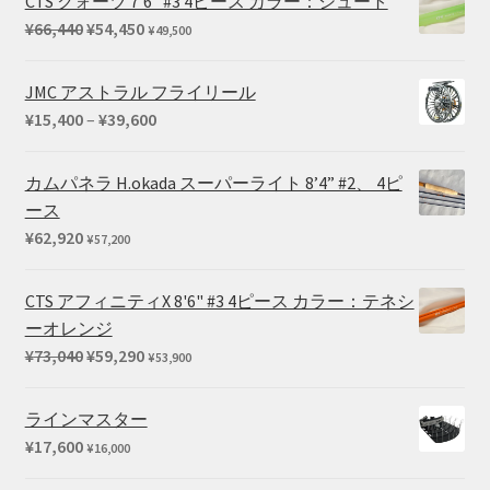
CTS クォーツ 7'6" #3 4ピース カラー：シュート
元
現
¥
66,440
¥
54,450
¥
49,500
の
在
価
の
JMC アストラル フライリール
格
価
価
¥
15,400
–
¥
39,600
は
格
格
¥66,440
は
帯:
カムパネラ H.okada スーパーライト 8’4” #2、 4ピ
で
¥54,450
¥15,400
ース
し
で
–
¥
62,920
¥
57,200
た。
す。
¥39,600
CTS アフィニティX 8'6" #3 4ピース カラー：テネシ
ーオレンジ
元
現
¥
73,040
¥
59,290
¥
53,900
の
在
価
の
ラインマスター
格
価
¥
17,600
¥
16,000
は
格