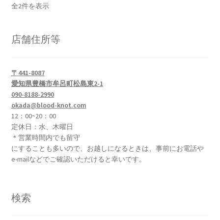
複
か
新
全2件を表示
数
ら
し
の
選
い
バ
店舗住所等
順
択
リ
で
エ
き
〒441-8087
ー
ま
愛知県豊橋市牟呂町松島東2-1
シ
す
090-8188-2990
ョ
okada@blood-knot.com
ン
12：00~20：00
が
定休日：水、木曜日
あ
＊営業時間内でも留守
り
にすることも多いので、お越しになるときは、事前にお電話や
e-mailなどでご確認いただけると幸いです。
ま
す。
オ
検索
プ
シ