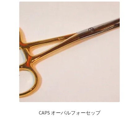
を
ュ
メ
お問い合わせ(Contact)
順
展
ー
ニ
開
を
ュ
特定商取引法に関わる表示
展
ー
開
を
広告の配信について
展
開
ブログ
マイアカウント
CAPS オーバルフォーセップ