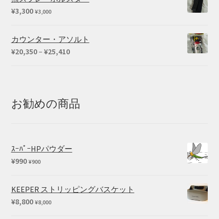
¥
3,300
¥
3,000
カウンター・アソルト
価
¥
20,350
–
¥
25,410
格
帯:
¥20,350
–
お勧めの商品
¥25,410
ｽｰﾊﾟｰHPパウダー
¥
990
¥
900
KEEPER ストリッピングバスケット
¥
8,800
¥
8,000