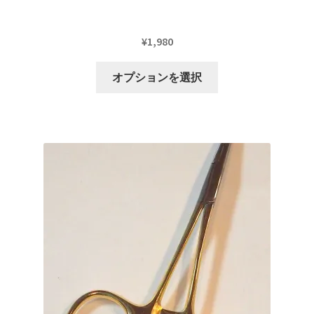
¥
1,980
こ
オプションを選択
の
商
品
に
は
複
数
の
バ
リ
エ
ー
シ