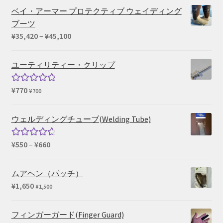
ベイ・アーマー プロテクティブ ウェイディング
ブーツ
価
¥
35,420
–
¥
45,100
格
帯:
ユーティリティー・クリップ
¥35,420
–
¥
770
5段階中
¥
700
¥45,100
5.00
の評価
ウェルディングチューブ(Welding Tube)
価
¥
550
–
¥
660
5段階中
格
4.67
の評
帯:
価
ムアヘン（パッチ）
¥550
¥
1,650
¥
1,500
–
¥660
フィンガーガード(Finger Guard)