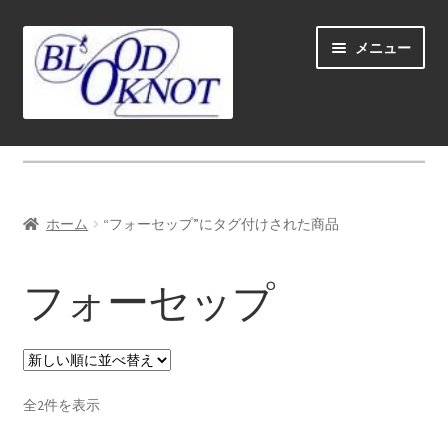
ナ
コ
メニュー
ビ
ン
ゲ
テ
ー
ン
シ
ツ
ホーム
ョ
へ
ン
ス
Fly fishing guide (for coustmers abroad)
へ
キ
ホーム
“フォーセップ”にタグ付けされた商品
ス
ッ
サ
ショップ
キ
プ
ブ
フォーセップ
ッ
メ
サ
学ぶ(Learn)
プ
ニ
ブ
ュ
メ
サ
個人レッスン＆ガイド(Lesson & Guide)
ー
ニ
ブ
を
ュ
メ
新
サ
全2件を表示
イベント
展
ー
し
ニ
ブ
開
い