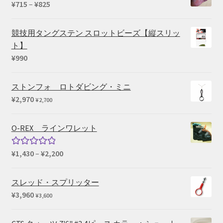
価
¥
715
–
¥
825
格
帯:
競技用タングステン スロットビーズ【縦スリッ
¥715
ト】
–
¥
990
¥825
ストンフォ ロトダビング・ミニ
¥
2,970
¥
2,700
O-REX ラインワレット
価
¥
1,430
–
¥
2,200
5段階中
格
5.00
の評価
帯:
スレッド・スプリッター
¥1,430
¥
3,960
¥
3,600
–
¥2,200