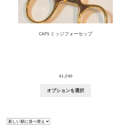
ョ
ン
が
あ
り
CAPS ミッジフォーセップ
ま
す。
オ
プ
シ
ョ
¥
1,540
ン
こ
は
オプションを選択
の
商
商
品
品
ペ
に
ー
は
ジ