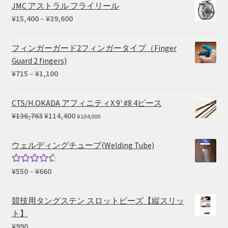
帯:
JMC アストラル フライリール
¥715
価
¥
15,400
–
¥
39,600
–
格
¥825
帯:
フィンガーガード2フィンガータイプ（Finger
¥15,400
Guard 2 fingers)
–
価
¥
715
–
¥
1,100
¥39,600
格
帯:
CTS/H.OKADA アフィニティX 9' #8 4ピース
¥715
元
現
¥
136,763
¥
114,400
¥
104,000
–
の
在
¥1,100
価
の
ウェルディングチューブ(Welding Tube)
格
価
は
格
価
¥
550
–
¥
660
5段階中
¥136,763
は
格
4.67
の評
で
¥114,400
帯:
価
競技用タングステン スロットビーズ【縦スリッ
し
で
¥550
ト】
た。
す。
–
¥
990