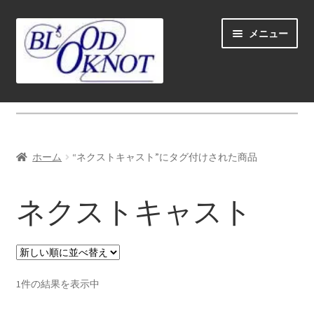
ナ
コ
メニュー
ビ
ン
ゲ
テ
ー
ン
シ
ツ
ホーム
ョ
へ
ン
ス
Fly fishing guide (for coustmers abroad)
へ
キ
ホーム
“ネクストキャスト”にタグ付けされた商品
ス
ッ
サ
ショップ
キ
プ
ブ
ネクストキャスト
ッ
メ
サ
学ぶ(Learn)
プ
ニ
ブ
ュ
メ
サ
個人レッスン＆ガイド(Lesson & Guide)
ー
ニ
ブ
を
ュ
メ
サ
1件の結果を表示中
イベント
展
ー
ニ
ブ
開