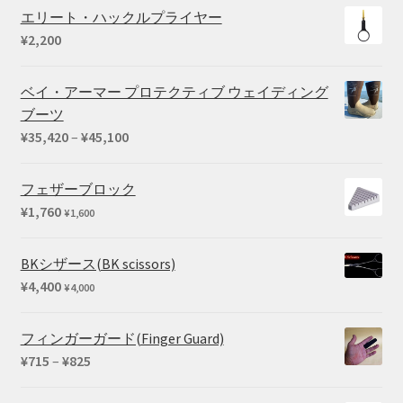
帯:
エリート・ハックルプライヤー
¥3,190
¥
2,200
–
¥5,280
ベイ・アーマー プロテクティブ ウェイディング
ブーツ
価
¥
35,420
–
¥
45,100
格
帯:
フェザーブロック
¥35,420
¥
1,760
¥
1,600
–
¥45,100
BKシザース(BK scissors)
¥
4,400
¥
4,000
フィンガーガード(Finger Guard)
価
¥
715
–
¥
825
格