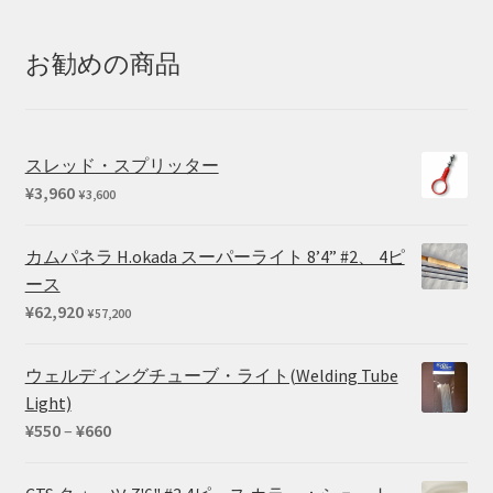
¥20,350
–
お勧めの商品
¥25,410
スレッド・スプリッター
¥
3,960
¥
3,600
カムパネラ H.okada スーパーライト 8’4” #2、 4ピ
ース
¥
62,920
¥
57,200
ウェルディングチューブ・ライト(Welding Tube
Light)
価
¥
550
–
¥
660
格
帯: