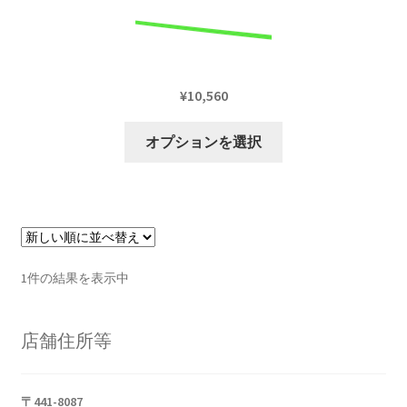
¥
10,560
こ
オプションを選択
の
商
品
に
は
複
1件の結果を表示中
数
の
バ
店舗住所等
リ
エ
〒441-8087
ー