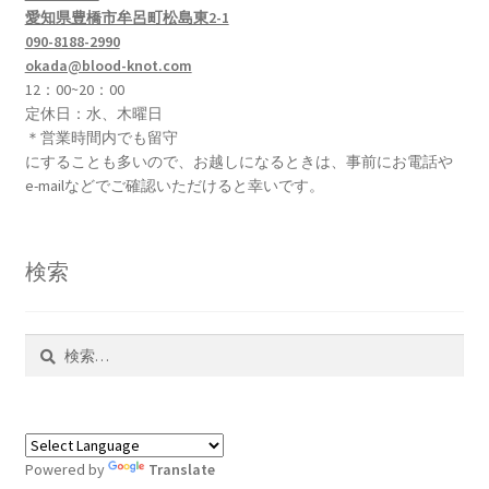
愛知県豊橋市牟呂町松島東2-1
シ
090-8188-2990
ョ
okada@blood-knot.com
ン
12：00~20：00
が
定休日：水、木曜日
あ
＊営業時間内でも留守
り
にすることも多いので、お越しになるときは、事前にお電話や
e-mailなどでご確認いただけると幸いです。
ま
す。
オ
検索
プ
シ
ョ
検
ン
索:
は
商
品
ペ
Powered by
Translate
ー