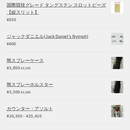
国際競技グレード タングステン スロットビーズ
【縦スリット】
¥
550
ジャックダニエル(Jack Daniel's Nymph)
¥
605
熊スプレーケース
¥
3,850
¥
3,500
熊スプレーホルスター
¥
3,300
¥
3,000
カウンター・アソルト
価
¥
20,350
–
¥
25,410
格
帯: