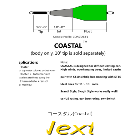
を
ュ
メ
お問い合わせ(Contact)
展
ー
ニ
開
を
ュ
特定商取引法に関わる表示
展
ー
開
を
広告の配信について
展
開
ブログ
マイアカウント
コースタル(Coastal)