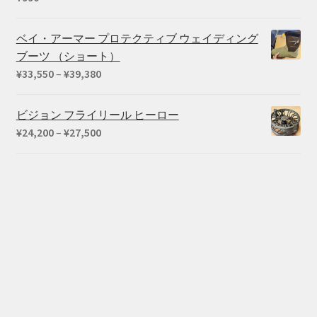
¥660
ベイ・アーマー プロテクティブ ウェイディング
ブーツ （ショート）
価
¥
33,550
–
¥
39,380
格
帯:
ビジョン フライリール ヒーロー
¥33,550
価
¥
24,200
–
¥
27,500
–
格
¥39,380
帯:
¥24,200
–
¥27,500