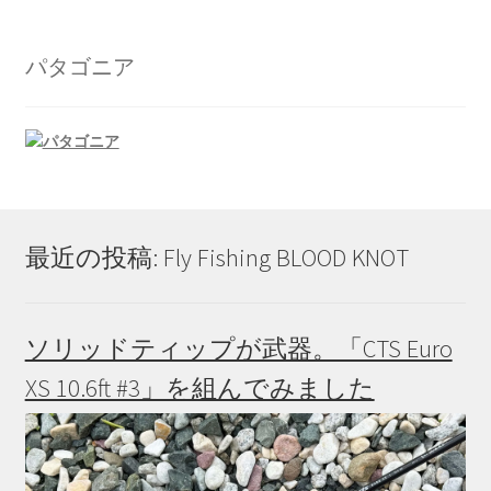
ジ
か
パタゴニア
ら
選
択
で
き
ま
す
最近の投稿: Fly Fishing BLOOD KNOT
ソリッドティップが武器。「CTS Euro
XS 10.6ft #3」を組んでみました