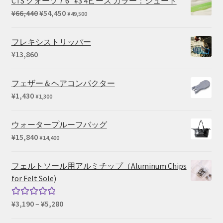
CTS クォーツ 7'6" #3 4ピース カラー：シュート
¥550
元
現
¥
66,440
¥
54,450
¥
49,500
–
の
在
¥660
価
の
フレキシストリッパー
格
価
¥
13,860
は
格
¥66,440
は
フェザー＆ヘアコンパクター
で
¥54,450
¥
1,430
¥
1,300
し
で
た。
す。
ウォータープルーフバッグ
¥
15,840
¥
14,400
フェルトソール用アルミチップ（Aluminum Chips
for Felt Sole)
価
¥
3,190
–
¥
5,280
5段階中
格
5.00
の評価