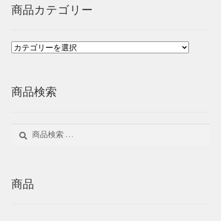
商品カテゴリー
商品検索
検
検
索
索
対
象:
商品