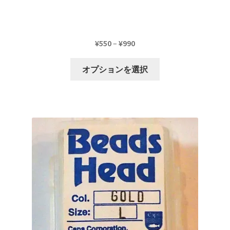
オ
プ
シ
ョ
価
¥
550
–
¥
990
ン
格
こ
は
帯:
オプションを選択
の
商
¥550
商
品
–
品
ペ
¥990
に
ー
は
ジ
複
か
数
ら
の
選
バ
択
リ
で
エ
き
ー
ま