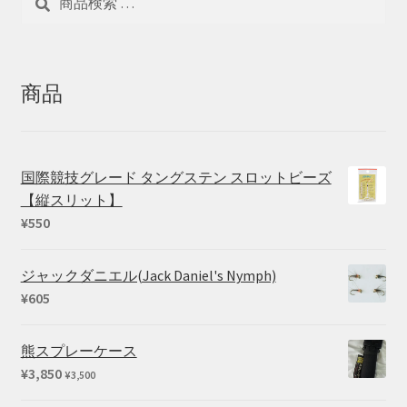
索
索
対
象:
商品
国際競技グレード タングステン スロットビーズ
【縦スリット】
¥
550
ジャックダニエル(Jack Daniel's Nymph)
¥
605
熊スプレーケース
¥
3,850
¥
3,500