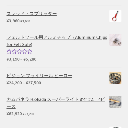
スレッド・スプリッター
¥
3,960
¥
3,600
フェルトソール用アルミチップ（Aluminum Chips
for Felt Sole)
価
¥
3,190
–
¥
5,280
5段階中
格
5.00
の評価
帯:
ビジョン フライリール ヒーロー
¥3,190
価
¥
24,200
–
¥
27,500
–
格
¥5,280
帯:
カムパネラ H.okada スーパーライト 8’4” #2、 4ピ
¥24,200
ース
–
¥
62,920
¥
57,200
¥27,500