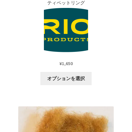
ティペットリング
ま
す。
オ
プ
シ
ョ
ン
は
¥
1,650
商
品
こ
オプションを選択
ペ
の
ー
商
ジ
品
か
に
ら
は
選
複
択
数
で