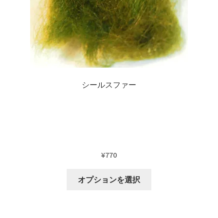
ー
ま
シ
す
ョ
ン
が
あ
り
シールスファー
ま
す。
オ
プ
シ
ョ
¥
770
ン
こ
は
オプションを選択
の
商
商
品
品
ペ