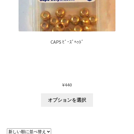
シ
す
ョ
ン
が
あ
り
CAPS ﾋﾞｰｽﾞﾍｯﾄﾞ
ま
す。
オ
プ
シ
ョ
¥
440
ン
こ
は
オプションを選択
の
商
商
品
品
ペ
に
ー