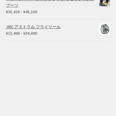
ブーツ
価
¥
35,420
–
¥
45,100
格
帯:
JMC アストラル フライリール
¥35,420
価
¥
15,400
–
¥
39,600
–
格
¥45,100
帯:
¥15,400
–
¥39,600