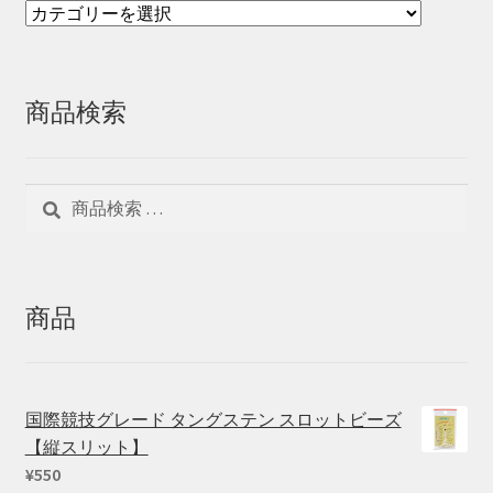
商品検索
検
検
索
索
対
象:
商品
国際競技グレード タングステン スロットビーズ
【縦スリット】
¥
550