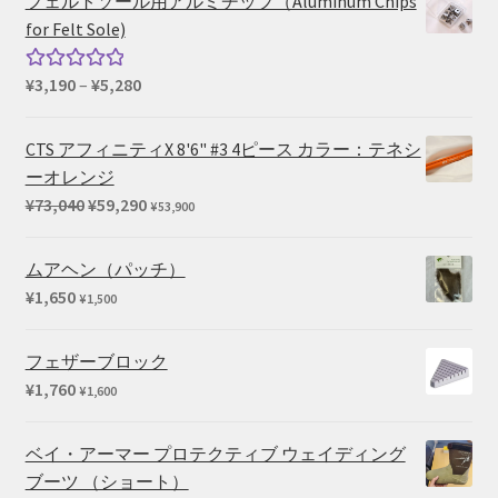
フェルトソール用アルミチップ（Aluminum Chips
for Felt Sole)
価
¥
3,190
–
¥
5,280
5段階中
格
5.00
の評価
帯:
CTS アフィニティX 8'6" #3 4ピース カラー：テネシ
¥3,190
ーオレンジ
–
元
現
¥
73,040
¥
59,290
¥
53,900
¥5,280
の
在
価
の
ムアヘン（パッチ）
格
価
¥
1,650
¥
1,500
は
格
¥73,040
は
フェザーブロック
で
¥59,290
¥
1,760
¥
1,600
し
で
た。
す。
ベイ・アーマー プロテクティブ ウェイディング
ブーツ （ショート）