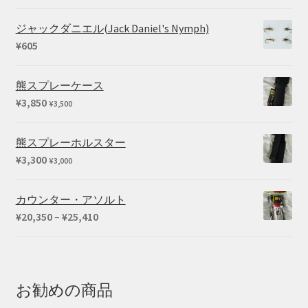
ジャックダニエル(Jack Daniel's Nymph)
¥
605
熊スプレーケース
¥
3,850
¥
3,500
熊スプレーホルスター
¥
3,300
¥
3,000
カウンター・アソルト
価
¥
20,350
–
¥
25,410
格
帯:
¥20,350
–
お勧めの商品
¥25,410