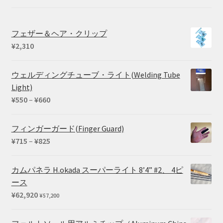
フェザー＆ヘア・クリップ
¥
2,310
ウェルディングチューブ・ライト(Welding Tube
Light)
価
¥
550
–
¥
660
格
帯:
フィンガーガード(Finger Guard)
¥550
価
¥
715
–
¥
825
–
格
¥660
帯:
カムパネラ H.okada スーパーライト 8’4” #2、 4ピ
¥715
ース
–
¥
62,920
¥
57,200
¥825