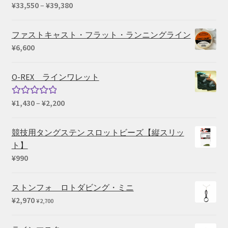
価
¥
33,550
–
¥
39,380
格
帯:
ファストキャスト・フラット・ランニングライン
¥33,550
¥
6,600
–
¥39,380
O-REX ラインワレット
価
¥
1,430
–
¥
2,200
5段階中
格
5.00
の評価
帯:
競技用タングステン スロットビーズ【縦スリッ
¥1,430
ト】
–
¥
990
¥2,200
ストンフォ ロトダビング・ミニ
¥
2,970
¥
2,700