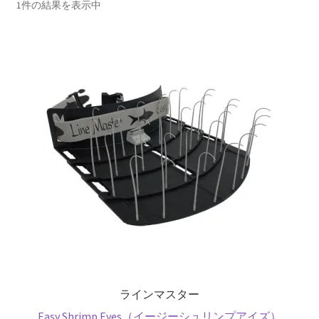
を
ュ
メ
1件の結果を表示中
お問い合わせ(Contact)
展
ー
ニ
開
を
ュ
特定商取引法に関わる表示
展
ー
開
を
広告の配信について
展
開
ブログ
マイアカウント
ラインマスター
Easy Shrimp Eyes（イージーシュリンプアイズ）