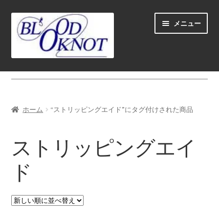
ナ
コ
メニュー
ビ
ン
ゲ
テ
ー
ン
シ
ツ
ホーム
ョ
へ
ン
ス
Fly fishing guide (for coustmers abroad)
へ
キ
ホーム
“ストリッピングエイド”にタグ付けされた商品
ス
ッ
サ
ショップ
キ
プ
ブ
ストリッピングエイ
ッ
メ
サ
学ぶ(Learn)
プ
ニ
ブ
ド
ュ
メ
サ
個人レッスン＆ガイド(Lesson & Guide)
ー
ニ
ブ
を
ュ
メ
サ
イベント
展
ー
ニ
ブ
開