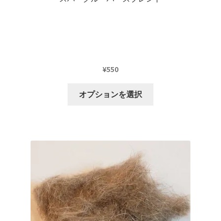
¥
550
こ
オプションを選択
の
商
品
に
は
複
数
の
バ
リ