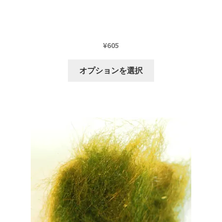
オ
プ
シ
ョ
¥
605
ン
こ
は
オプションを選択
の
商
商
品
品
ペ
に
ー
は
ジ
複
か
数
ら
の
選
バ
択
リ
で
エ
き
ー
ま