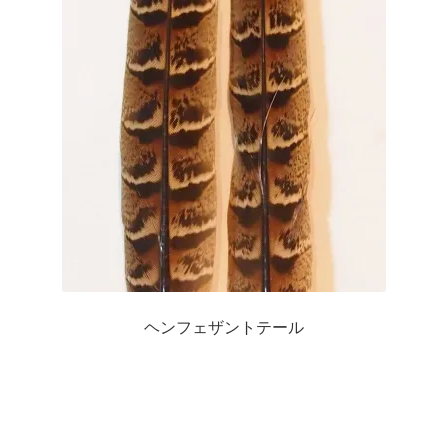
複
数
の
バ
リ
エ
ー
シ
ョ
ン
が
あ
り
ヘンフェザントテール
ま
す。
オ
プ
シ