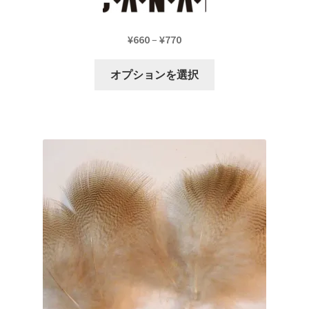
価
¥
660
–
¥
770
格
こ
帯:
オプションを選択
の
¥660
商
–
品
¥770
に
は
複
数
の
バ
リ
エ
ー
シ
ョ