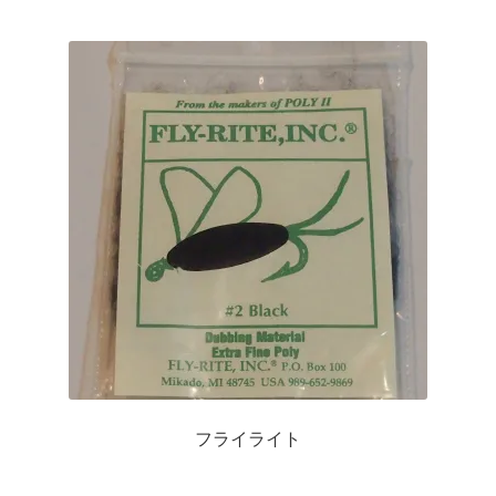
品
ペ
に
ー
は
ジ
複
か
数
ら
の
選
バ
択
リ
で
エ
き
ー
ま
シ
す
ョ
ン
が
あ
り
フライライト
ま
す。