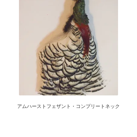
は
ジ
複
か
数
ら
の
選
バ
択
リ
で
エ
き
ー
ま
シ
す
ョ
ン
が
あ
り
アムハーストフェザント・コンプリートネック
ま
す。
オ
プ