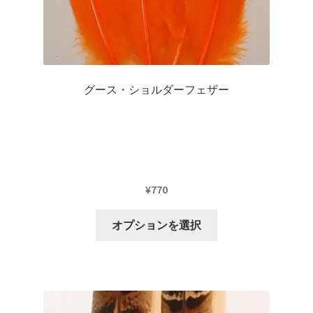
グース・ショルダーフェザー
¥
770
こ
オプションを選択
の
商
品
に
は