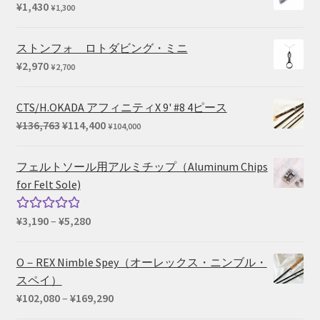
¥
1,430
¥
1,300
ストンフォ ロトダビング・ミニ
¥
2,970
¥
2,700
CTS/H.OKADA アフィニティX 9' #8 4ピース
元
現
¥
136,763
¥
114,400
¥
104,000
の
在
価
の
フェルトソール用アルミチップ（Aluminum Chips
格
価
for Felt Sole)
は
格
¥136,763
は
価
¥
3,190
–
¥
5,280
5段階中
で
¥114,400
格
5.00
の評価
し
で
帯:
O－REX Nimble Spey（オーレックス・ニンブル・
た。
す。
¥3,190
スペイ）
–
価
¥
102,080
–
¥
169,290
¥5,280
格