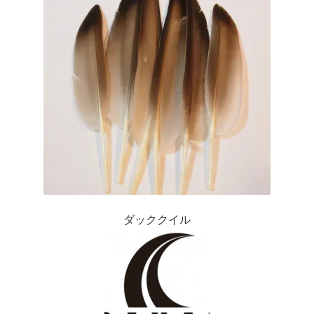
か
ら
選
択
で
き
ま
す
ダッククイル