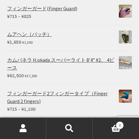
帯:
フィンガーガード(Finger Guard)
¥102,080
価
¥
715
–
¥
825
–
格
¥169,290
帯:
ムアヘン（パッチ）
¥715
¥
1,650
¥
1,500
–
¥825
カムパネラ H.okada スーパーライト 8’4” #2、 4ピ
ース
¥
62,920
¥
57,200
フィンガーガード2フィンガータイプ（Finger
Guard 2 fingers)
価
¥
715
–
¥
1,100
格
帯:
0
ユーティリティー・クリップ
¥715
検
検