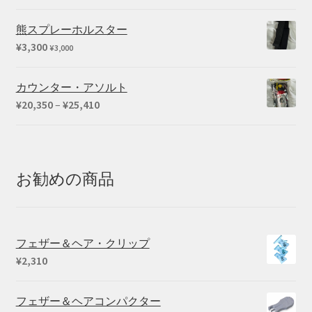
熊スプレーホルスター
¥
3,300
¥
3,000
カウンター・アソルト
価
¥
20,350
–
¥
25,410
格
帯:
¥20,350
–
お勧めの商品
¥25,410
フェザー＆ヘア・クリップ
¥
2,310
フェザー＆ヘアコンパクター