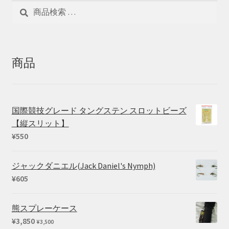
検
検
索
索
対
象:
商品
国際競技グレード タングステン スロットビーズ
【縦スリット】
¥
550
ジャックダニエル(Jack Daniel's Nymph)
¥
605
熊スプレーケース
¥
3,850
¥
3,500