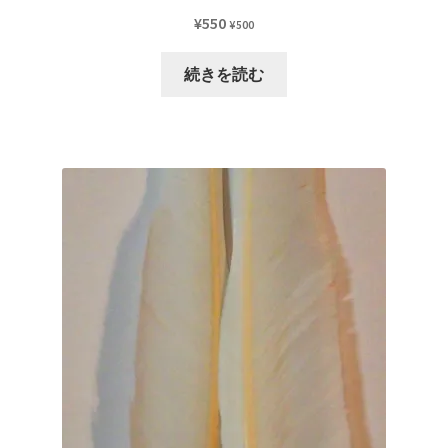
ョ
¥
550
¥
500
ン
は
続きを読む
商
品
ペ
ー
ジ
か
ら
選
択
で
き
ま
す