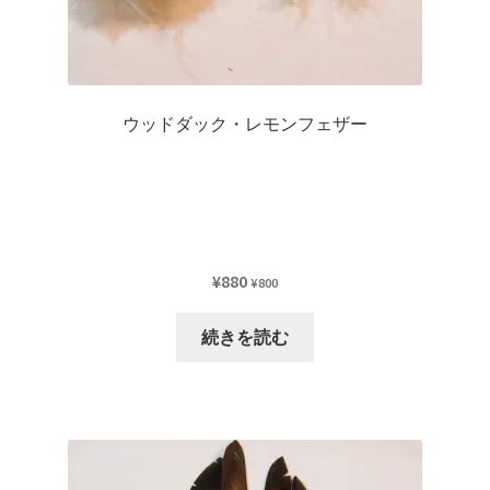
ン
が
あ
り
ウッドダック・レモンフェザー
ま
す。
オ
プ
シ
ョ
¥
880
¥
800
ン
は
続きを読む
商
品
ペ
ー
ジ