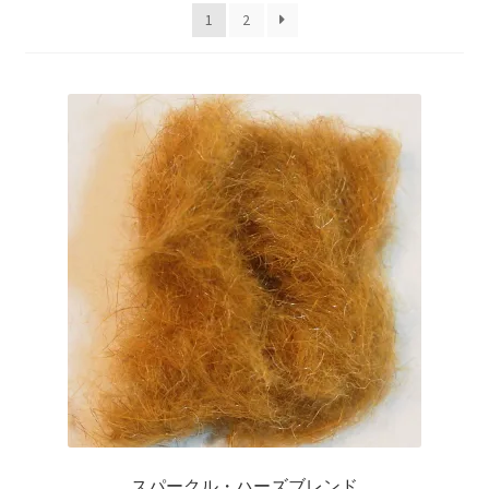
を
ュ
メ
お問い合わせ(Contact)
1
2
順
展
ー
ニ
開
を
ュ
特定商取引法に関わる表示
展
ー
開
を
広告の配信について
展
開
ブログ
マイアカウント
スパークル・ハーズブレンド