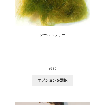
シ
す
ョ
ン
が
あ
り
シールスファー
ま
す。
オ
プ
シ
ョ
¥
770
ン
こ
は
オプションを選択
の
商
商
品
品
ペ
に
ー