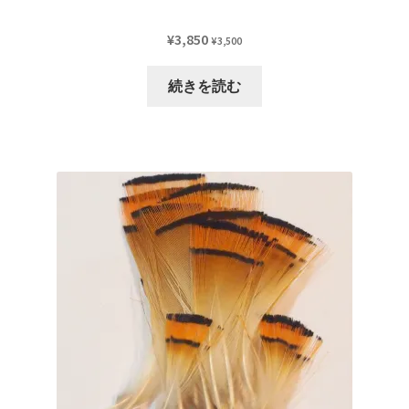
シ
ョ
¥
3,850
¥
3,500
ン
は
続きを読む
商
品
ペ
ー
ジ
か
ら
選
択
で
き
ま
す