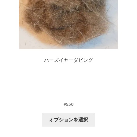
エ
ー
シ
ョ
ン
が
あ
り
ハーズイヤーダビング
ま
す。
オ
プ
シ
ョ
¥
550
ン
こ
は
オプションを選択
の
商
商
品