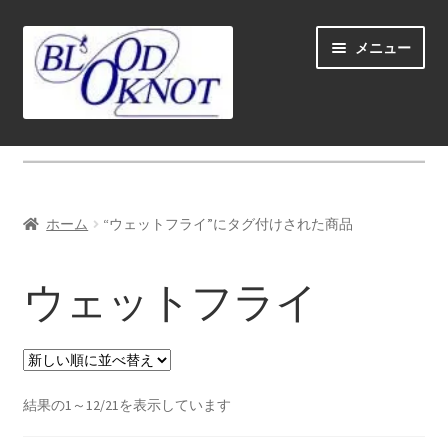
ナ
コ
メニュー
ビ
ン
ゲ
テ
ー
ン
シ
ツ
ホーム
ョ
へ
ン
ス
Fly fishing guide (for coustmers abroad)
へ
キ
ホーム
“ウェットフライ”にタグ付けされた商品
ス
ッ
サ
ショップ
キ
プ
ブ
ウェットフライ
ッ
メ
サ
学ぶ(Learn)
プ
ニ
ブ
ュ
メ
サ
個人レッスン＆ガイド(Lesson & Guide)
ー
ニ
ブ
を
ュ
メ
新
サ
結果の1～12/21を表示しています
イベント
展
ー
し
ニ
ブ
開
い