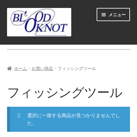
ナ
コ
メニュー
ビ
ン
ゲ
テ
ー
ン
シ
ツ
ホーム
ョ
へ
ン
ス
Fly fishing guide (for coustmers abroad)
へ
キ
ホーム
お買い得品
フィッシングツール
ス
ッ
サ
ショップ
キ
プ
ブ
フィッシングツール
ッ
メ
スクール＆ガイド
プ
ニ
ュ
お勧め
ー
選択に一致する商品が見つかりませんでし
を
た。
サ
ロッド（Rods)
展
ブ
開