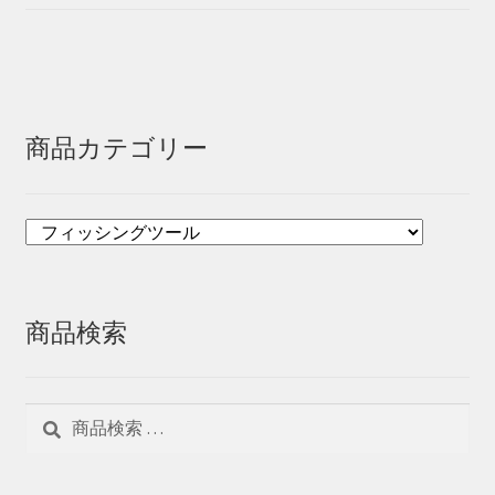
商品カテゴリー
商品検索
検
検
索
索
対