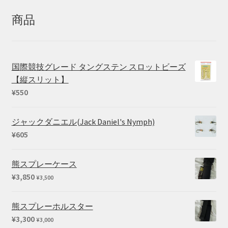
象:
商品
国際競技グレード タングステン スロットビーズ
【縦スリット】
¥
550
ジャックダニエル(Jack Daniel's Nymph)
¥
605
熊スプレーケース
¥
3,850
¥
3,500
熊スプレーホルスター
¥
3,300
¥
3,000