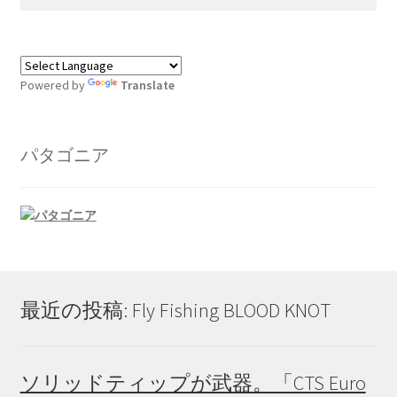
展
ー
索:
ニ
開
を
ュ
サ
ウェア＆ギア
展
ー
ブ
開
を
メ
本（Books)
Powered by
Translate
展
ニ
開
ュ
DVD
ー
パタゴニア
を
アクセサリー(Accessory)
展
開
サ
お買い得品
ブ
メ
ロッド
ニ
最近の投稿: Fly Fishing BLOOD KNOT
ュ
ライン
ー
を
フィッシングツール
展
ソリッドティップが武器。「CTS Euro