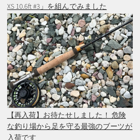
開
XS 10.6ft #3」を組んでみました
フロータント
フライタイイングツール
フライタイイングマテリアル
フック
ウェア
バッグ
その他
【再入荷】お待たせしました！ 危険
サ
学ぶ(Learn)
な釣り場から足を守る最強のブーツが
ブ
メ
入荷です
サ
個人レッスン＆ガイド(Lesson & Guide)