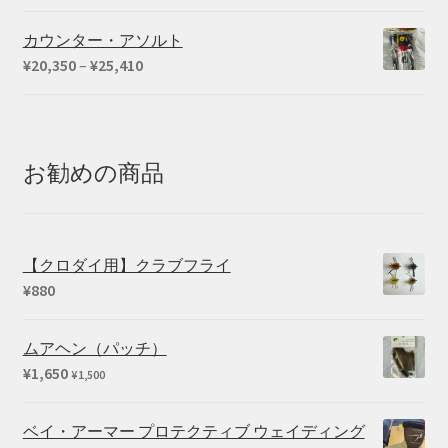
カウンター・アソルト
価
¥
20,350
–
¥
25,410
格
帯:
¥20,350
–
お勧めの商品
¥25,410
【クロダイ用】クラブフライ
¥
880
ムアヘン（パッチ）
¥
1,650
¥
1,500
ベイ・アーマー プロテクティブ ウェイディング