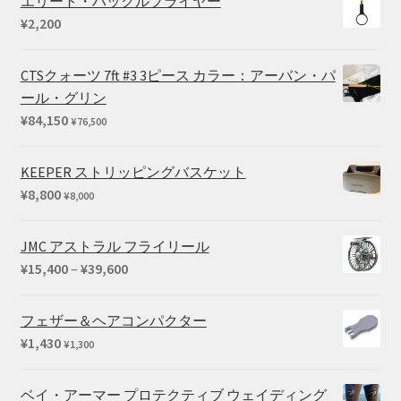
エリート・ハックルプライヤー
¥
2,200
CTSクォーツ 7ft #3 3ピース カラー：アーバン・パ
ール・グリン
¥
84,150
¥
76,500
KEEPER ストリッピングバスケット
¥
8,800
¥
8,000
JMC アストラル フライリール
価
¥
15,400
–
¥
39,600
格
帯:
フェザー＆ヘアコンパクター
¥15,400
¥
1,430
¥
1,300
–
¥39,600
ベイ・アーマー プロテクティブ ウェイディング