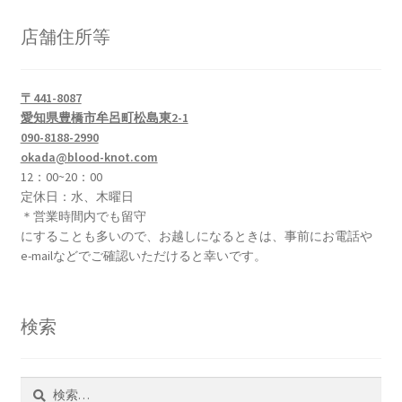
メ
ロッドお試しプログラム
ニ
店舗住所等
ュ
サ
ロッド修理、改造、組み立て等
ー
ブ
を
〒441-8087
メ
フライリール
愛知県豊橋市牟呂町松島東2-1
展
ニ
090-8188-2990
開
ュ
サ
ロッドビルディング( Rod Building)
okada@blood-knot.com
ー
ブ
12：00~20：00
を
メ
定休日：水、木曜日
サ
ライン/ライン関係小物
展
＊営業時間内でも留守
ニ
ブ
開
にすることも多いので、お越しになるときは、事前にお電話や
ュ
メ
サ
フライ(Flies)
e-mailなどでご確認いただけると幸いです。
ー
ニ
ブ
を
ュ
メ
サ
フライタイイング(Fly Tying)
展
ー
ニ
ブ
検索
開
を
ュ
メ
サ
Fishing Gears（フィッシングギア）
展
ー
ニ
ブ
開
を
ュ
メ
検
ウェーダー/ウェーディングギア