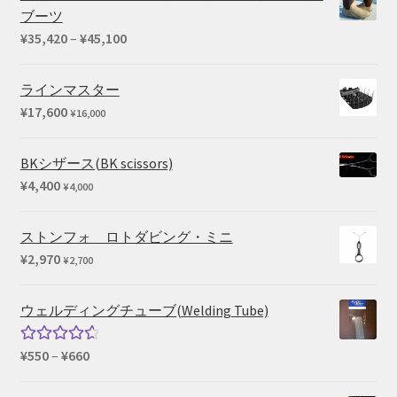
ブーツ
価
¥
35,420
–
¥
45,100
格
帯:
ラインマスター
¥35,420
¥
17,600
¥
16,000
–
¥45,100
BKシザース(BK scissors)
¥
4,400
¥
4,000
ストンフォ ロトダビング・ミニ
¥
2,970
¥
2,700
ウェルディングチューブ(Welding Tube)
価
¥
550
–
¥
660
5段階中
格
4.67
の評