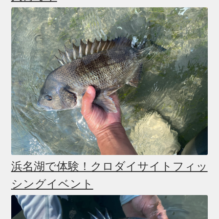
ニ
ブ
ュ
メ
サ
イベント
ー
ニ
ブ
を
ュ
メ
お問い合わせ(Contact)
展
ー
ニ
開
を
ュ
特定商取引法に関わる表示
展
ー
開
を
広告の配信について
展
開
ブログ
マイアカウント
浜名湖で体験！クロダイサイトフィッ
シングイベント