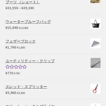
ブーツ （ショート）
価
¥
33,550
–
¥
39,380
格
帯:
ウォータープルーフバッグ
¥33,550
¥
15,840
¥
14,400
–
¥39,380
フェザーブロック
¥
1,760
¥
1,600
ユーティリティー・クリップ
¥
770
5段階中
¥
700
5.00
の評価
スレッド・スプリッター
¥
3,960
¥
3,600