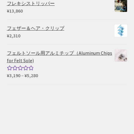
帯:
価
フレキシストリッパー
¥550
¥
13,860
–
¥660
フェザー＆ヘア・クリップ
¥
2,310
フェルトソール用アルミチップ（Aluminum Chips
for Felt Sole)
価
¥
3,190
–
¥
5,280
5段階中
格
5.00
の評価
帯:
¥3,190
–
¥5,280