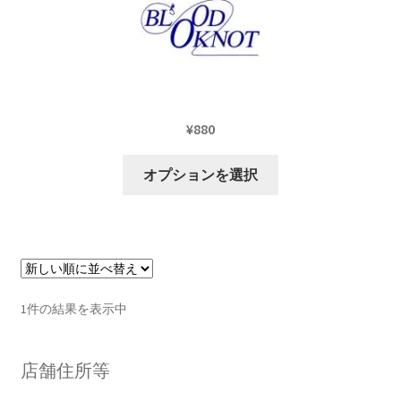
展
ー
ブ
開
を
メ
クロダイ用フライ
展
ニ
開
ュ
トレーラーフックフライ(Trailer Hook Flies)
ー
を
¥
880
ニンフ(Nymphs)
展
こ
開
オプションを選択
ストリーマ(Streamers)
の
商
サ
フライタイイング(Fly Tying)
品
ブ
に
メ
サ
は
Fishing Gears（フィッシングギア）
ニ
ブ
複
1件の結果を表示中
ュ
メ
数
ウェーダー/ウェーディングギア
ー
ニ
の
を
ュ
バ
サ
店舗住所等
ウェア＆ギア
展
ー
リ
ブ