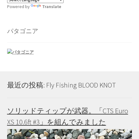
展
ー
ペ
Powered by
Translate
開
を
ー
広告の配信について
展
ジ
開
か
パタゴニア
ブログ
ら
選
マイアカウント
択
で
き
ま
す
最近の投稿: Fly Fishing BLOOD KNOT
ソリッドティップが武器。「CTS Euro
XS 10.6ft #3」を組んでみました