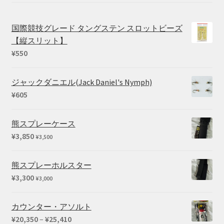
国際競技グレード タングステン スロットビーズ
【縦スリット】
¥
550
ジャックダニエル(Jack Daniel's Nymph)
¥
605
熊スプレーケース
¥
3,850
¥
3,500
熊スプレーホルスター
¥
3,300
¥
3,000
カウンター・アソルト
価
¥
20,350
–
¥
25,410