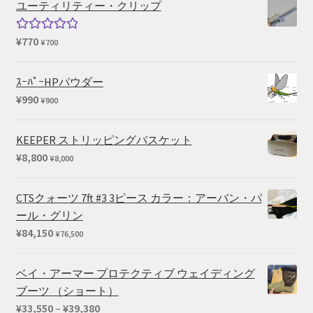
ユーティリティー・クリップ
で
¥54,450
し
で
¥
770
5段階中
¥
700
た。
す。
5.00
の評価
ｽｰﾊﾟｰHPパウダー
¥
990
¥
900
KEEPER ストリッピングバスケット
¥
8,800
¥
8,000
CTSクォーツ 7ft #3 3ピース カラー：アーバン・パ
ール・グリン
¥
84,150
¥
76,500
ベイ・アーマー プロテクティブ ウェイディング
ブーツ （ショート）
価
¥
33,550
–
¥
39,380