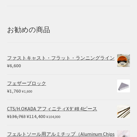
格
帯:
¥20,350
–
お勧めの商品
¥25,410
ファストキャスト・フラット・ランニングライン
¥
6,600
フェザーブロック
¥
1,760
¥
1,600
CTS/H.OKADA アフィニティX 9' #8 4ピース
元
現
¥
136,763
¥
114,400
¥
104,000
の
在
価
の
フェルトソール用アルミチップ（Aluminum Chips