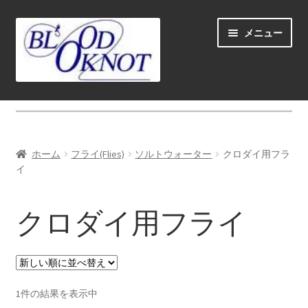
ナ
コ
メニュー
ビ
ン
ゲ
テ
ー
ン
シ
ツ
ホーム
ョ
へ
ン
ス
Fly fishing guide (for coustmers abroad)
へ
キ
ホーム
フライ(Flies)
ソルトウォーター
クロダイ用フラ
ス
ッ
サ
イ
ショップ
キ
プ
ブ
ッ
メ
スクール＆ガイド
クロダイ用フライ
プ
ニ
ュ
お勧め
ー
を
サ
ロッド（Rods)
展
1件の結果を表示中
ブ
開