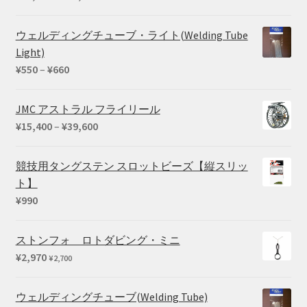
格
帯:
ウェルディングチューブ・ライト(Welding Tube
¥33,550
Light)
–
価
¥
550
–
¥
660
¥39,380
格
帯:
JMC アストラル フライリール
¥550
価
¥
15,400
–
¥
39,600
–
格
¥660
帯:
競技用タングステン スロットビーズ【縦スリッ
¥15,400
ト】
–
¥
990
¥39,600
ストンフォ ロトダビング・ミニ
¥
2,970
¥
2,700
ウェルディングチューブ(Welding Tube)