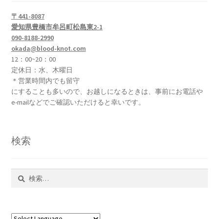
開
を
エ
メ
本（Books)
展
〒441-8087
ー
ニ
開
愛知県豊橋市牟呂町松島東2-1
シ
ュ
DVD
090-8188-2990
ョ
ー
okada@blood-knot.com
ン
を
12：00~20：00
アクセサリー(Accessory)
が
展
定休日：水、木曜日
あ
開
＊営業時間内でも留守
サ
お買い得品
り
にすることも多いので、お越しになるときは、事前にお電話や
ブ
e-mailなどでご確認いただけると幸いです。
ま
メ
サ
学ぶ(Learn)
す。
ニ
ブ
オ
ュ
メ
サ
個人レッスン＆ガイド(Lesson & Guide)
検索
プ
ー
ニ
ブ
シ
を
ュ
メ
サ
ョ
イベント
展
ー
ニ
検
ブ
ン
開
を
索:
ュ
メ
は
お問い合わせ(Contact)
展
ー
ニ
商
開
を
ュ
品
特定商取引法に関わる表示