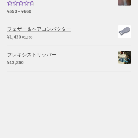
価
¥
550
–
¥
660
5段階中
格
4.67
の評
帯:
価
フェザー＆ヘアコンパクター
¥550
¥
1,430
¥
1,300
–
¥660
フレキシストリッパー
¥
13,860