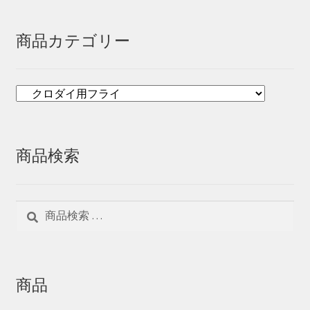
商品カテゴリー
商品検索
検
検
索
索
対
象:
商品