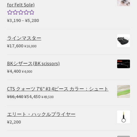
格
価
for Felt Sole)
は
格
¥136,763
は
価
¥
3,190
–
¥
5,280
5段階中
で
¥114,400
格
5.00
の評価
し
で
帯:
ラインマスター
た。
す。
¥3,190
¥
17,600
¥
16,000
–
¥5,280
BKシザース(BK scissors)
¥
4,400
¥
4,000
CTS クォーツ 7'6" #3 4ピース カラー：シュート
元
現
¥
66,440
¥
54,450
¥
49,500
の
在
価
の
エリート・ハックルプライヤー
格
価
¥
2,200
は
格
¥66,440
は