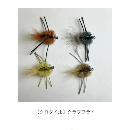
メ
ロッドお試しプログラム
ニ
ュ
サ
ロッド修理、改造、組み立て等
ー
ブ
を
メ
フライリール
展
ニ
開
ュ
サ
ロッドビルディング( Rod Building)
ー
ブ
を
メ
サ
ライン/ライン関係小物
展
ニ
ブ
開
ュ
メ
サ
フライ(Flies)
ー
ニ
ブ
を
ュ
メ
サ
ドライフライ(Dry Flies)
展
ー
ニ
ブ
開
を
ュ
メ
【クロダイ用】クラブフライ
ウェットフライ(Wet Flies)
展
ー
ニ
開
を
ュ
サ
ソルトウォーター