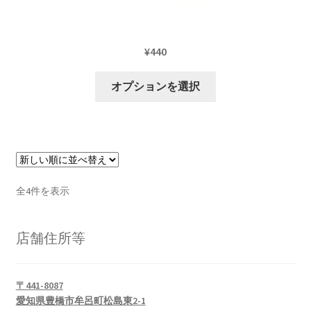
ョ
ン
は
¥
440
商
品
こ
オプションを選択
ペ
の
ー
商
ジ
品
か
に
ら
は
選
複
新
全4件を表示
択
数
し
で
の
い
き
バ
店舗住所等
順
ま
リ
す
エ
〒441-8087
ー
愛知県豊橋市牟呂町松島東2-1
シ