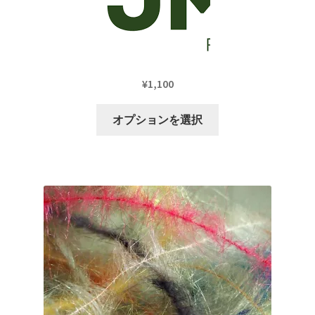
¥
1,100
こ
オプションを選択
の
商
品
に
は
複
数
の
バ
リ
エ