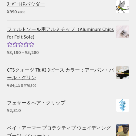
価
の
ｽｰﾊﾟｰHPパウダー
格
価
¥
990
¥
900
は
格
¥73,040
は
フェルトソール用アルミチップ（Aluminum Chips
で
¥59,290
for Felt Sole)
し
で
た。
す。
価
¥
3,190
–
¥
5,280
5段階中
格
5.00
の評価
帯:
CTSクォーツ 7ft #3 3ピース カラー：アーバン・パ
¥3,190
ール・グリン
–
¥
84,150
¥
76,500
¥5,280
フェザー＆ヘア・クリップ
¥
2,310
ベイ・アーマー プロテクティブ ウェイディング
ブーツ （ショート）