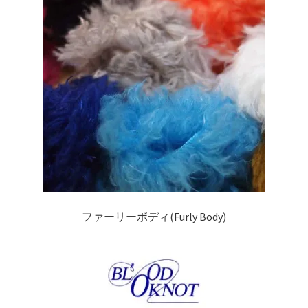
複
択
数
で
の
き
バ
ま
リ
す
エ
ー
シ
ョ
ン
が
あ
り
ファーリーボディ(Furly Body)
ま
す。
オ
プ
シ