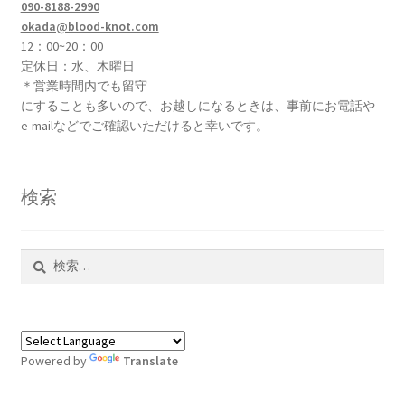
090-8188-2990
ョ
okada@blood-knot.com
ン
12：00~20：00
が
定休日：水、木曜日
あ
＊営業時間内でも留守
り
にすることも多いので、お越しになるときは、事前にお電話や
e-mailなどでご確認いただけると幸いです。
ま
す。
オ
検索
プ
シ
ョ
検
ン
索:
は
商
品
ペ
Powered by
Translate
ー
ジ