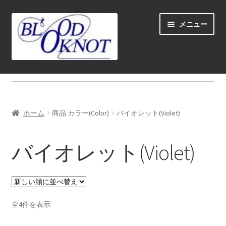
ナ
コ
メニュー
ビ
ン
ゲ
テ
ー
ン
シ
ツ
ホーム
ョ
へ
ン
ス
Fly fishing guide (for coustmers abroad)
へ
キ
ホーム
商品 カラー(Color)
バイオレット(Violet)
ス
ッ
サ
ショップ
キ
プ
ブ
バイオレット(Violet)
ッ
メ
サ
学ぶ(Learn)
プ
ニ
ブ
ュ
メ
サ
個人レッスン＆ガイド(Lesson & Guide)
ー
ニ
ブ
を
ュ
メ
新
サ
全4件を表示
イベント
展
ー
し
ニ
ブ
開
い