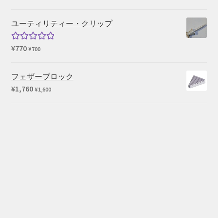
の
在
価
の
ユーティリティー・クリップ
格
価
は
格
¥
770
5段階中
¥
700
¥136,763
は
5.00
の評価
で
¥114,400
フェザーブロック
し
で
¥
1,760
¥
1,600
た。
す。