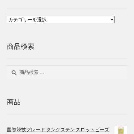
商品検索
検
検
索
索
対
象:
商品
国際競技グレード タングステン スロットビーズ