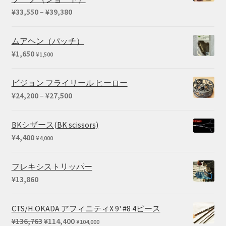
価
¥
33,550
–
¥
39,380
格
帯:
ムアヘン（パッチ）
¥33,550
¥
1,650
¥
1,500
–
¥39,380
ビジョン フライリール ヒーロー
価
¥
24,200
–
¥
27,500
格
帯:
BKシザース(BK scissors)
¥24,200
¥
4,400
¥
4,000
–
¥27,500
フレキシストリッパー
¥
13,860
CTS/H.OKADA アフィニティX 9' #8 4ピース
元
現
¥
136,763
¥
114,400
¥
104,000