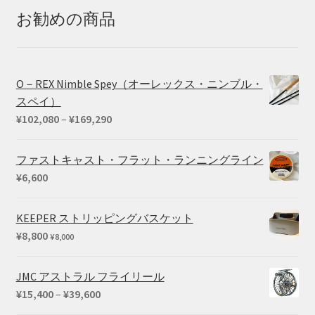
–
お勧めの商品
¥25,410
O－REX Nimble Spey（オーレックス・ニンブル・
スペイ）
価
¥
102,080
–
¥
169,290
格
帯:
ファストキャスト・フラット・ランニングライン
¥102,080
¥
6,600
–
¥169,290
KEEPER ストリッピングバスケット
¥
8,800
¥
8,000
JMC アストラル フライリール
価
¥
15,400
–
¥
39,600
格