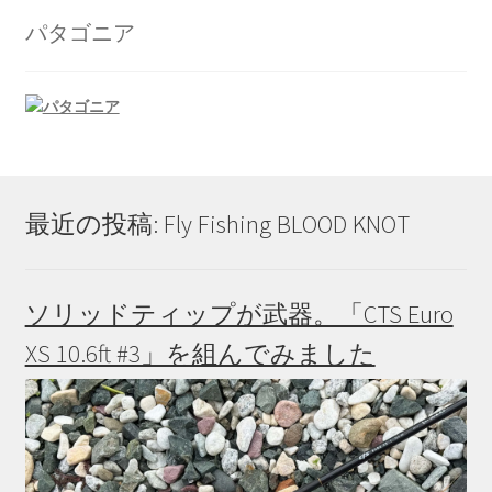
か
パタゴニア
ら
選
択
で
き
ま
す
最近の投稿: Fly Fishing BLOOD KNOT
ソリッドティップが武器。「CTS Euro
XS 10.6ft #3」を組んでみました