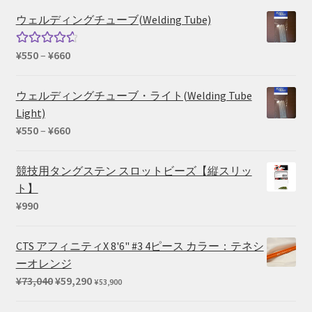
帯:
ウェルディングチューブ(Welding Tube)
¥15,400
–
価
¥
550
–
¥
660
5段階中
¥39,600
格
4.67
の評
帯:
価
ウェルディングチューブ・ライト(Welding Tube
¥550
Light)
–
価
¥
550
–
¥
660
¥660
格
帯:
競技用タングステン スロットビーズ【縦スリッ
¥550
ト】
–
¥
990
¥660
CTS アフィニティX 8'6" #3 4ピース カラー：テネシ
ーオレンジ
元
現
¥
73,040
¥
59,290
¥
53,900
の
在