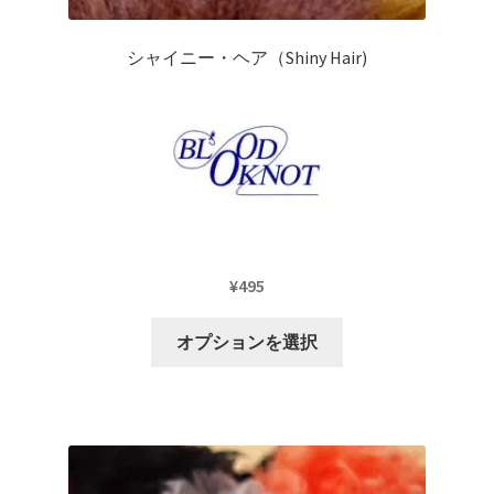
あ
り
シャイニー・ヘア（Shiny Hair)
ま
す。
オ
プ
シ
ョ
ン
は
¥
495
商
品
こ
オプションを選択
ペ
の
ー
商
ジ
品
か
に
ら
は
選