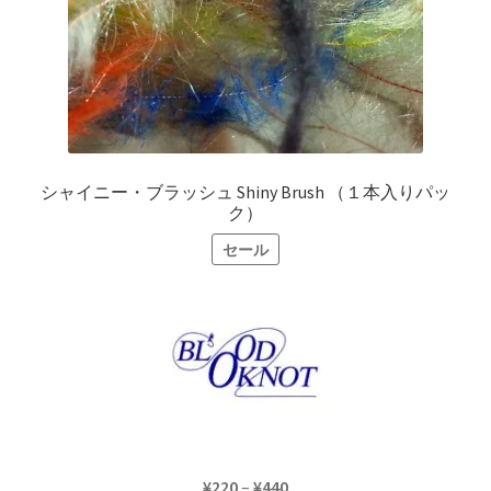
ー
シ
ョ
ン
が
あ
り
シャイニー・ブラッシュ Shiny Brush （１本入りパッ
ま
ク）
す。
セール
オ
プ
シ
ョ
ン
は
商
品
ペ
価
¥
220
–
¥
440