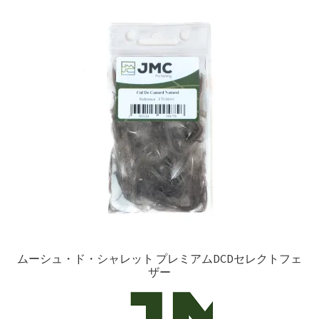
を
ュ
メ
お問い合わせ(Contact)
順
展
ー
ニ
開
を
ュ
特定商取引法に関わる表示
展
ー
開
を
広告の配信について
展
開
ブログ
マイアカウント
ムーシュ・ド・シャレット プレミアムDCDセレクトフェ
ザー