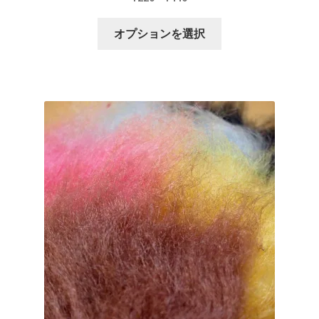
ー
格
こ
ジ
帯:
オプションを選択
の
か
¥220
商
ら
–
品
選
¥440
に
択
は
で
複
き
数
ま
の
す
バ
リ
エ
ー
シ
ョ
ン
が