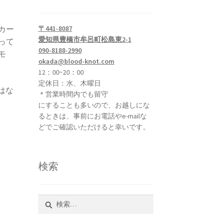
〒441-8087
カー
愛知県豊橋市牟呂町松島東2-1
って
090-8188-2990
モ
okada@blood-knot.com
12：00~20：00
定休日：水、木曜日
はな
＊営業時間内でも留守
にすることも多いので、お越しにな
るときは、事前にお電話やe-mailな
どでご確認いただけると幸いです。
検索
検
索: