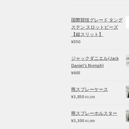
か
ら
選
国際競技グレード タング
択
ステン スロットビーズ
で
【縦スリット】
き
ま
¥
550
す
ジャックダニエル(Jack
Daniel's Nymph)
¥
605
熊スプレーケース
¥
3,850
¥
3,500
熊スプレーホルスター
¥
3,300
¥
3,000