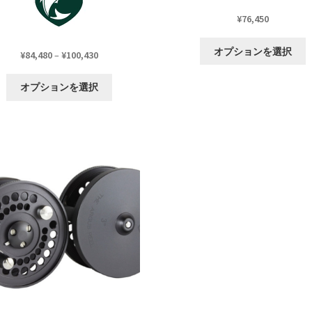
¥
76,450
オプションを選択
価
¥
84,480
–
¥
100,430
格
こ
帯:
オプションを選択
の
¥84,480
商
–
品
¥100,430
に
は
複
数
の
バ
リ
エ
ー
シ
ョ
ン