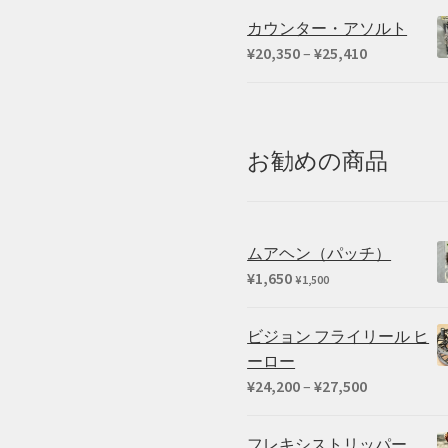
カウンター・アソルト
価
¥
20,350
–
¥
25,410
格
帯:
¥20,350
–
お勧めの商品
¥25,410
ムアヘン（パッチ）
¥
1,650
¥
1,500
ビジョン フライリール ヒ
ーロー
価
¥
24,200
–
¥
27,500
格
帯:
フレキシストリッパー