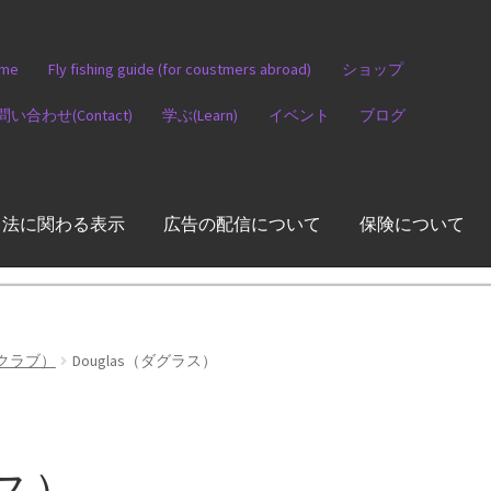
me
Fly fishing guide (for coustmers abroad)
ショップ
問い合わせ(Contact)
学ぶ(Learn)
イベント
ブログ
引法に関わる表示
広告の配信について
保険について
ージクラブ）
Douglas（ダグラス）
ラス）