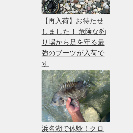
選
択
で
【再入荷】お待たせ
き
ま
しました！ 危険な釣
す
り場から足を守る最
強のブーツが入荷で
す
浜名湖で体験！クロ