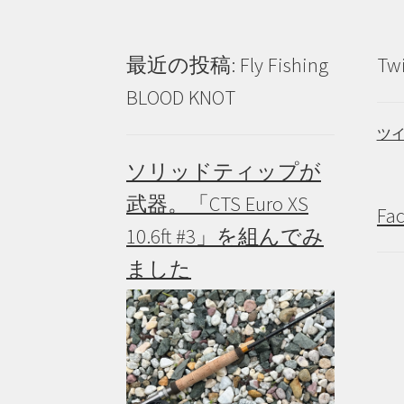
ョ
で
ン
き
が
ま
最近の投稿: Fly Fishing
Tw
あ
す
り
BLOOD KNOT
ま
す。
ツ
オ
ソリッドティップが
プ
シ
武器。「CTS Euro XS
ョ
Fa
ン
10.6ft #3」を組んでみ
は
ました
商
品
ペ
ー
ジ
か
ら