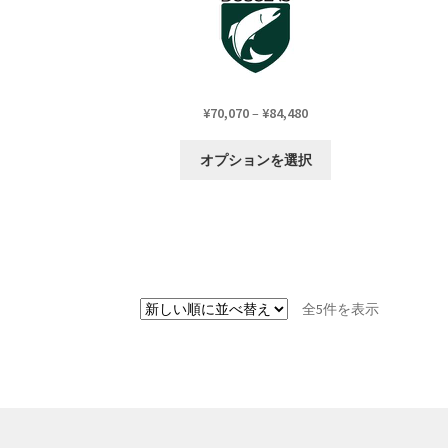
が
あ
り
ま
す。
価
¥
70,070
–
¥
84,480
オ
格
こ
プ
帯:
オプションを選択
の
シ
¥70,070
商
ョ
–
品
ン
¥84,480
に
は
は
商
複
品
数
ペ
新
全5件を表示
の
ー
し
バ
ジ
い
リ
か
順
エ
ら
ー
選
シ
択