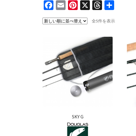
Fa
E
Pi
X
T
共
ce
m
nt
hr
有
新
全5件を表示
b
ai
er
ea
し
o
l
es
ds
い
o
t
順
k
SKY G