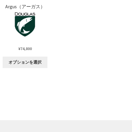
が
Argus（アーガス）
あ
り
ま
す。
オ
プ
¥
74,800
シ
ョ
こ
オプションを選択
ン
の
は
商
商
品
品
に
ペ
は
ー
複
ジ
数
か
の
ら
バ
選
リ
択
エ