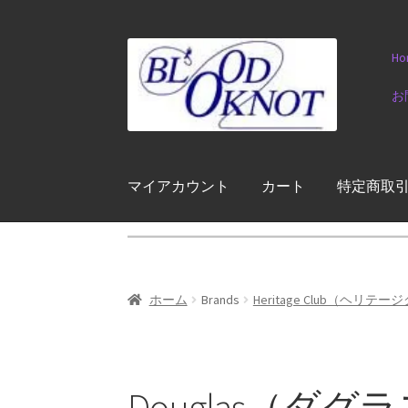
ナ
コ
Ho
ビ
ン
ゲ
テ
お
ー
ン
シ
ツ
ョ
へ
ン
ス
マイアカウント
カート
特定商取
へ
キ
ス
ッ
キ
プ
ッ
プ
ホーム
Brands
Heritage Club（ヘリテ
Douglas（ダグ