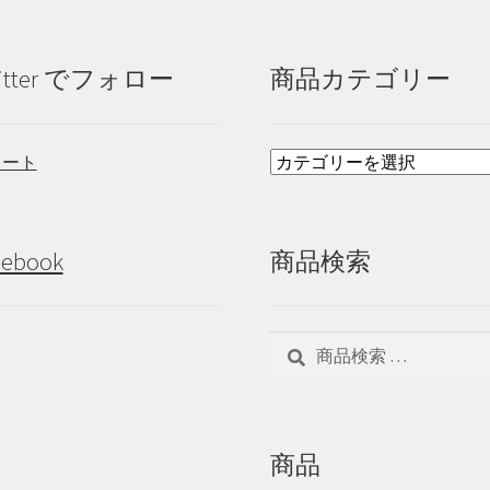
で
ー
き
シ
ま
ョ
itter でフォロー
商品カテゴリー
す
ン
が
あ
イート
り
ま
す。
オ
cebook
商品検索
プ
シ
ョ
ン
検
検
は
索
索
商
対
品
象:
ペ
ー
商品
ジ