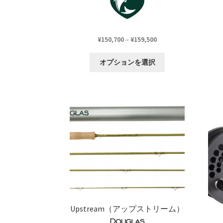
価
¥
150,700
–
¥
159,500
格
こ
帯:
オプションを選択
の
¥150,700
商
–
品
¥159,500
に
は
複
数
の
バ
リ
エ
ー
シ
Upstream（アップストリーム）
ョ
ン