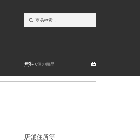
検
検
索
索
対
象:
無料
0個の商品
店舗住所等