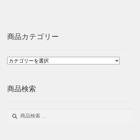
商品カテゴリー
商品検索
検
検
索
索
対
象: