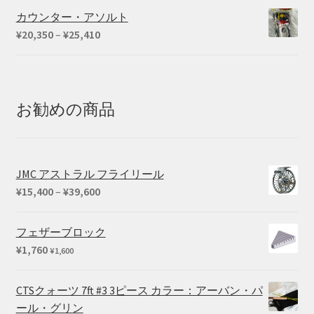
カウンター・アソルト
価
¥
20,350
–
¥
25,410
格
帯:
¥20,350
–
お勧めの商品
¥25,410
JMC アストラル フライリール
価
¥
15,400
–
¥
39,600
格
帯:
フェザーブロック
¥15,400
¥
1,760
¥
1,600
–
¥39,600
CTSクォーツ 7ft #3 3ピース カラー：アーバン・パ
ール・グリン