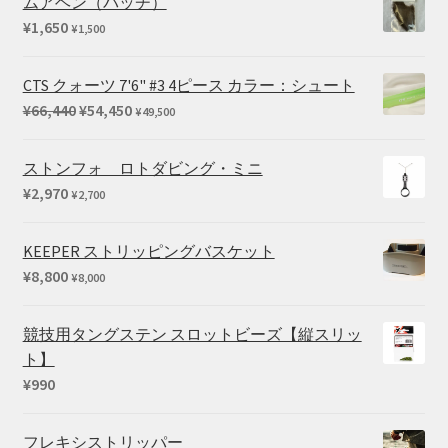
ムアヘン（パッチ）
¥102,080
¥
1,650
¥
1,500
–
¥169,290
CTS クォーツ 7'6" #3 4ピース カラー：シュート
元
現
¥
66,440
¥
54,450
¥
49,500
の
在
価
の
ストンフォ ロトダビング・ミニ
格
価
¥
2,970
¥
2,700
は
格
¥66,440
は
KEEPER ストリッピングバスケット
で
¥54,450
¥
8,800
¥
8,000
し
で
た。
す。
競技用タングステン スロットビーズ【縦スリッ
ト】
¥
990
フレキシストリッパー