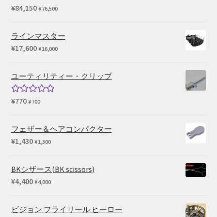
¥
84,150
¥
76,500
ラインマスター
¥
17,600
¥
16,000
ユーティリティー・クリップ
¥
770
5段階中
¥
700
5.00
の評価
フェザー＆ヘアコンパクター
¥
1,430
¥
1,300
BKシザース(BK scissors)
¥
4,400
¥
4,000
ビジョン フライリール ヒーロー