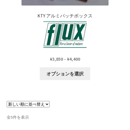
ー
選
シ
択
KTY アルミパッチボックス
ョ
で
ン
き
が
ま
あ
す
り
ま
価
¥
3,850
–
¥
4,400
す。
格
オ
こ
帯:
オプションを選択
プ
の
¥3,850
シ
商
–
ョ
品
¥4,400
ン
に
は
は
商
複
新
全5件を表示
品
数
し
ペ
の
い