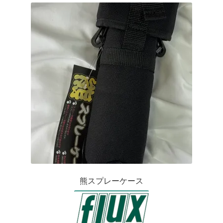
を
ュ
メ
お問い合わせ(Contact)
順
展
ー
ニ
開
を
ュ
特定商取引法に関わる表示
展
ー
開
を
広告の配信について
展
開
ブログ
マイアカウント
熊スプレーケース