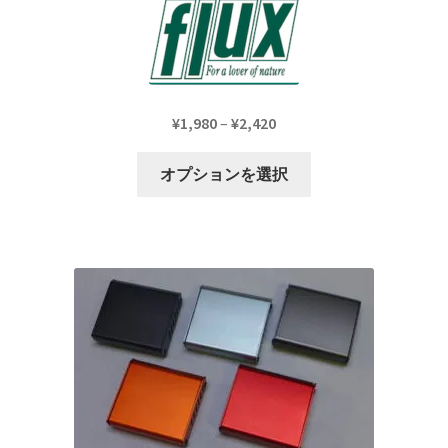
が
あ
り
ま
す。
価
¥
1,980
–
¥
2,420
オ
格
こ
プ
帯:
オプションを選択
の
シ
¥1,980
商
ョ
–
品
ン
¥2,420
に
は
は
商
複
品
数
ペ
の
ー
バ
ジ
リ
か
エ
ら