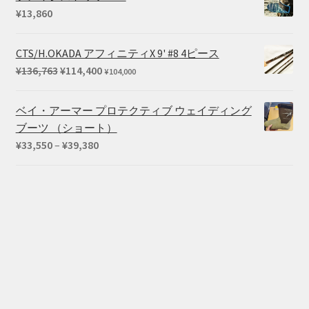
¥
13,860
CTS/H.OKADA アフィニティX 9' #8 4ピース
元
現
¥
136,763
¥
114,400
¥
104,000
の
在
価
の
ベイ・アーマー プロテクティブ ウェイディング
格
価
ブーツ （ショート）
は
格
価
¥
33,550
–
¥
39,380
¥136,763
は
格
で
¥114,400
帯:
し
で
¥33,550
た。
す。
–
¥39,380