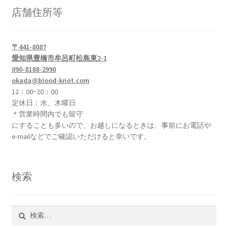
ー
バ
店舗住所等
順
ジ
リ
か
エ
ら
〒441-8087
ー
愛知県豊橋市牟呂町松島東2-1
選
シ
090-8188-2990
択
ョ
okada@blood-knot.com
で
ン
12：00~20：00
き
が
定休日：水、木曜日
ま
あ
＊営業時間内でも留守
す
り
にすることも多いので、お越しになるときは、事前にお電話や
e-mailなどでご確認いただけると幸いです。
ま
す。
オ
検索
プ
シ
ョ
検
ン
索:
は