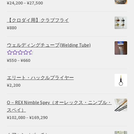
価
¥
24,200
–
¥
27,500
格
帯:
【クロダイ用】クラブフライ
¥24,200
¥
880
–
¥27,500
ウェルディングチューブ(Welding Tube)
価
¥
550
–
¥
660
5段階中
格
4.67
の評
帯:
価
エリート・ハックルプライヤー
¥550
¥
2,200
–
¥660
O－REX Nimble Spey（オーレックス・ニンブル・
スペイ）
価
¥
102,080
–
¥
169,290
格
帯: