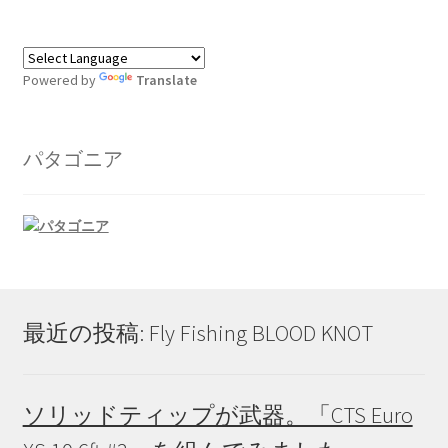
商
品
ペ
Powered by
Translate
ー
ジ
か
パタゴニア
ら
選
択
で
き
ま
す
最近の投稿: Fly Fishing BLOOD KNOT
ソリッドティップが武器。「CTS Euro