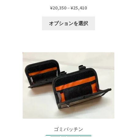
価
¥
20,350
–
¥
25,410
格
こ
帯:
オプションを選択
の
¥20,350
商
–
品
¥25,410
に
は
複
数
の
バ
リ
エ
ー
シ
ョ
ゴミパッチン
ン