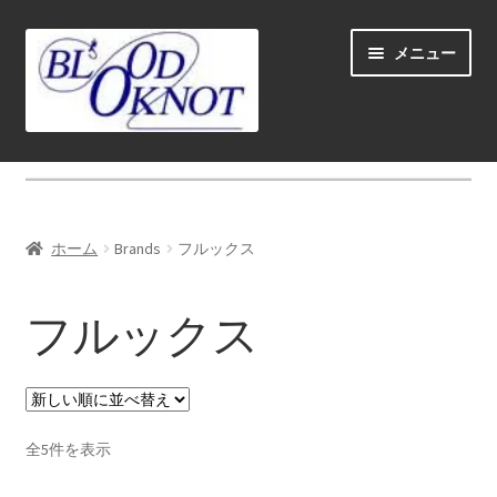
ナ
コ
メニュー
ビ
ン
ゲ
テ
ー
ン
シ
ツ
ホーム
ョ
へ
ン
ス
Fly fishing guide (for coustmers abroad)
へ
キ
ホーム
Brands
フルックス
ス
ッ
サ
ショップ
キ
プ
ブ
フルックス
ッ
メ
サ
学ぶ(Learn)
プ
ニ
ブ
ュ
メ
サ
個人レッスン＆ガイド(Lesson & Guide)
ー
ニ
ブ
を
ュ
メ
新
サ
全5件を表示
イベント
展
ー
し
ニ
ブ
開
い