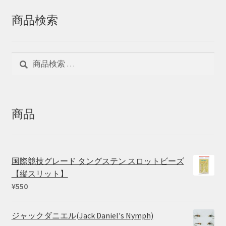
商品検索
検
検
索
索
対
象:
商品
国際競技グレード タングステン スロットビーズ
【縦スリット】
¥
550
ジャックダニエル(Jack Daniel's Nymph)