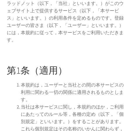
を
ュ
メ
ラッドノット（以下，「当社」といいます。）がこのウ
お問い合わせ(Contact)
展
ー
ニ
ェブサイト上で提供するサービス（以下，「本サービ
開
を
ュ
ス」といいます。）の利用条件を定めるものです。登録
特定商取引法に関わる表示
展
ー
ユーザーの皆さま（以下，「ユーザー」といいます。）
開
を
には，本規約に従って，本サービスをご利用いただきま
広告の配信について
展
す。
開
ブログ
マイアカウント
第1条（適用）
本規約は，ユーザーと当社との間の本サービスの
利用に関わる一切の関係に適用されるものとしま
す。
当社は本サービスに関し，本規約のほか，ご利用
にあたってのルール等，各種の定め（以下，「個
別規定」といいます。）をすることがあります。
これら個別規定はその名称のいかんに関わらず，