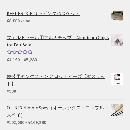
の
在
価
の
KEEPER ストリッピングバスケット
格
価
¥
8,800
¥
8,000
は
格
¥66,440
は
フェルトソール用アルミチップ（Aluminum Chips
で
¥54,450
for Felt Sole)
し
で
た。
す。
価
¥
3,190
–
¥
5,280
5段階中
格
5.00
の評価
帯:
競技用タングステン スロットビーズ【縦スリッ
¥3,190
ト】
–
¥
990
¥5,280
O－REX Nimble Spey（オーレックス・ニンブル・
スペイ）
価
¥
102,080
–
¥
169,290
格