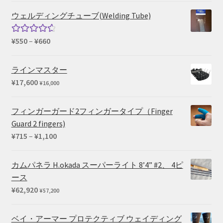
帯:
ウェルディングチューブ(Welding Tube)
¥102,080
–
価
¥
550
–
¥
660
5段階中
¥169,290
格
4.67
の評
帯:
価
ラインマスター
¥550
¥
17,600
¥
16,000
–
¥660
フィンガーガード2フィンガータイプ（Finger
Guard 2 fingers)
価
¥
715
–
¥
1,100
格
帯:
カムパネラ H.okada スーパーライト 8’4” #2、 4ピ
¥715
ース
–
¥
62,920
¥
57,200
¥1,100
ベイ・アーマー プロテクティブ ウェイディング