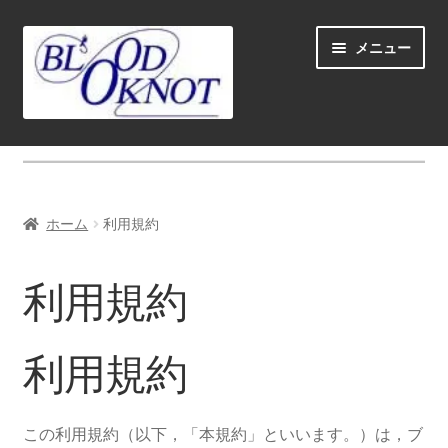
ナ
コ
メニュー
ビ
ン
ゲ
テ
ー
ン
シ
ツ
ホーム
ョ
へ
ン
ス
Fly fishing guide (for coustmers abroad)
へ
キ
ホーム
利用規約
ス
ッ
サ
ショップ
キ
プ
ブ
利用規約
ッ
メ
サ
学ぶ(Learn)
プ
ニ
ブ
ュ
メ
サ
個人レッスン＆ガイド(Lesson & Guide)
利用規約
ー
ニ
ブ
を
ュ
メ
サ
イベント
展
ー
ニ
ブ
この利用規約（以下，「本規約」といいます。）は，ブ
開