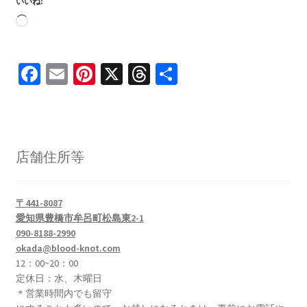
いいね:
読
み
込
Fa
E
Pi
X
T
共
み
ce
m
nt
hr
有
中…
b
ai
er
ea
o
l
es
ds
店舗住所等
o
t
k
〒441-8087
愛知県豊橋市牟呂町松島東2-1
090-8188-2990
okada@blood-knot.com
12：00~20：00
定休日：水、木曜日
＊営業時間内でも留守