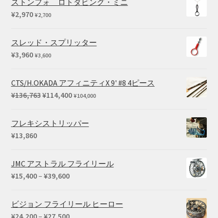
ストンフォ ロトダビング・ミニ
¥
2,970
¥
2,700
スレッド・スプリッター
¥
3,960
¥
3,600
CTS/H.OKADA アフィニティX 9' #8 4ピース
元
現
¥
136,763
¥
114,400
¥
104,000
の
在
価
の
フレキシストリッパー
格
価
¥
13,860
は
格
¥136,763
は
JMC アストラル フライリール
で
¥114,400
価
¥
15,400
–
¥
39,600
し
で
格
た。
す。
帯:
ビジョン フライリール ヒーロー
¥15,400
価
¥
24,200
–
¥
27,500