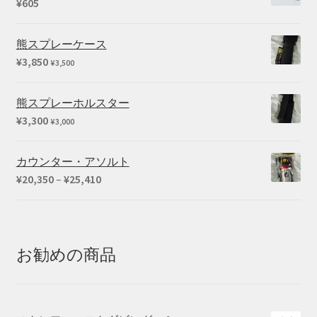
¥
605
熊スプレーケース
¥
3,850
¥
3,500
熊スプレーホルスター
¥
3,300
¥
3,000
カウンター・アソルト
価
¥
20,350
–
¥
25,410
格
帯:
¥20,350
–
お勧めの商品
¥25,410