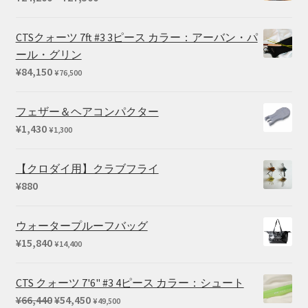
–
格
¥39,600
帯:
CTSクォーツ 7ft #3 3ピース カラー：アーバン・パ
¥24,200
ール・グリン
–
¥
84,150
¥
76,500
¥27,500
フェザー＆ヘアコンパクター
¥
1,430
¥
1,300
【クロダイ用】クラブフライ
¥
880
ウォータープルーフバッグ
¥
15,840
¥
14,400
CTS クォーツ 7'6" #3 4ピース カラー：シュート
元
現
¥
66,440
¥
54,450
¥
49,500