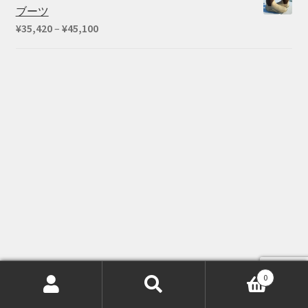
ブーツ
価
¥
35,420
–
¥
45,100
格
帯:
¥35,420
–
¥45,100
0
検
検