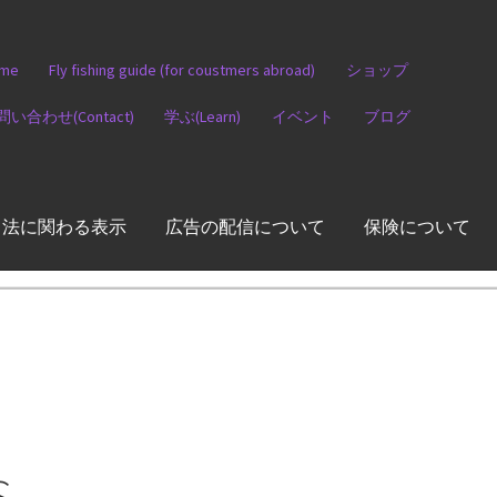
me
Fly fishing guide (for coustmers abroad)
ショップ
問い合わせ(Contact)
学ぶ(Learn)
イベント
ブログ
引法に関わる表示
広告の配信について
保険について
S