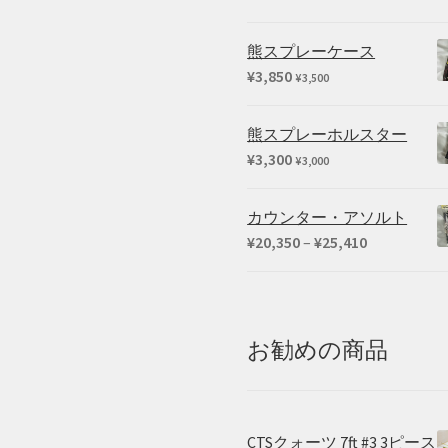
熊スプレーケース
¥
3,850
¥
3,500
熊スプレーホルスター
¥
3,300
¥
3,000
カウンター・アソルト
価
¥
20,350
–
¥
25,410
格
帯:
¥20,350
–
お勧めの商品
¥25,410
CTSクォーツ 7ft #3 3ピース