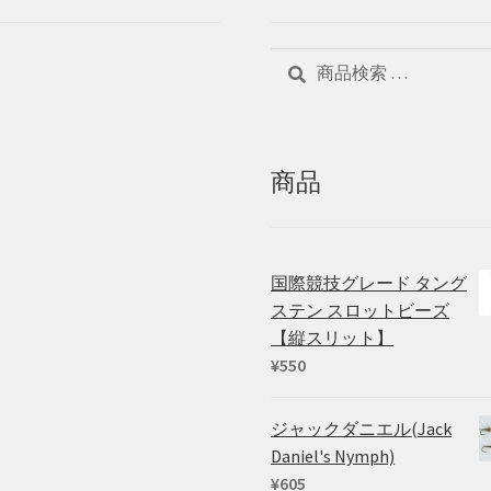
検
検
索
索
対
象:
商品
国際競技グレード タング
ステン スロットビーズ
【縦スリット】
¥
550
ジャックダニエル(Jack
Daniel's Nymph)
¥
605