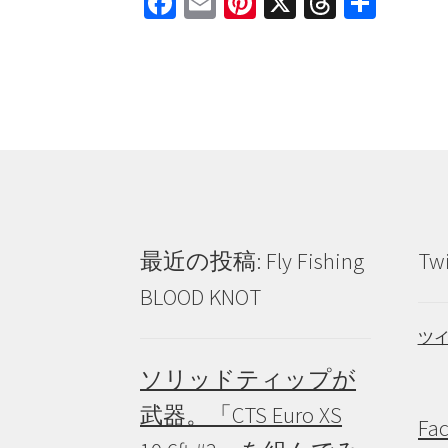
Fa
E
Pi
X
T
共
ce
m
nt
hr
有
b
ai
er
ea
o
l
es
ds
o
t
k
最近の投稿: Fly Fishing
Tw
BLOOD KNOT
ツ
ソリッドティップが
武器。「CTS Euro XS
Fa