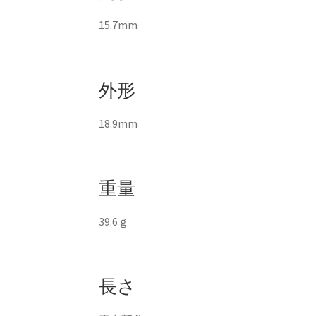
15.7mm
外形
18.9mm
重量
39.6ｇ
長さ