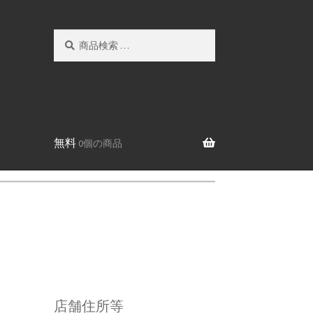
検
検
索
索
対
象:
無料
0個の商品
店舗住所等