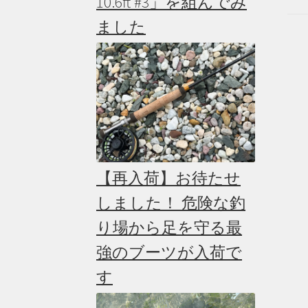
10.6ft #3」を組んでみ
ました
【再入荷】お待たせ
しました！ 危険な釣
り場から足を守る最
強のブーツが入荷で
す