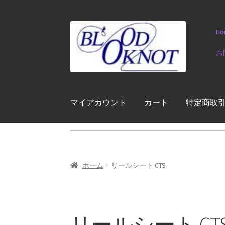
ナ
コ
Ho
ビ
ン
ゲ
テ
お
ー
ン
シ
ツ
ョ
へ
ン
ス
マイアカウント
カート
特定商取
へ
キ
ス
ッ
キ
プ
ッ
プ
ホーム
リールシート CTS
リールシート CT